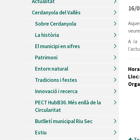
Actualitat
Recursos Humans
16/0
Cerdanyola del Vallès
Del
26/06/2026
al
30/08/2026
Patis oberts temporada d'estiu
Aques
Sobre Cerdanyola
veure
Del
13/06/2026
al
08/09/2026
La història
Piscines d'estiu a Cerdanyola
A la 
El municipi en xifres
Del
01/06/2026
al
30/09/2026
l'act
Refugis climàtics a Cerdanyola
Patrimoni
Del
22/05/2026
al
06/09/2026
Entorn natural
Hora
Jocs d'aigua del Parc Cordelles
Lloc
Tradicions i festes
Del
01/07/2024
al
31/08/2026
Orga
Decorem! Conte 'La truita de nabius'
Innovació i recerca
PECT HubB30. Més enllà de la
Circularitat
Butlletí municipal Riu Sec
Estiu
Tor