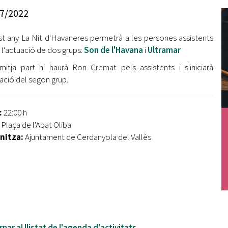
Oberta la convocatòria d'Ajuts per a l'autoocupació
7/2022
jove 2026
t any La Nit d'Havaneres permetrà a les persones assistents
Cerdanyola opta a més de 5 milions d'euros del Pla de
Barris per transformar les Fontetes, Quatre Cantons i
 l'actuació de dos grups:
Son de l'Havana
i
Ultramar
l'entorn de l'avinguda Catalunya
mitja part hi haurà Ron Cremat pels assistents i s'iniciarà
uació del segon grup.
El FIT presenta el cartell de la seva 16a edició i dona el
tret de sortida al festival
:
22:00 h
L’Ajuntament reparteix ulleres gratuïtes per veure
:
Plaça de l'Abat Oliba
l'eclipsi solar
nitza:
Ajuntament de Cerdanyola del Vallès
nar al llistat de l'agenda d'activitats