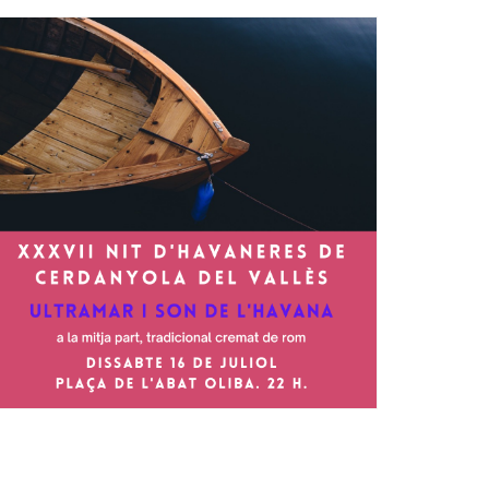
Ètica i Integritat
Entitats
Retiment de Comptes
Equipaments
Accés a Informació Pública
Mercats Municipals
Dades Obertes
Webs Municipals
Catàleg de Serveis i Tràmits