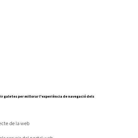
Oberta la convocatòria d'Ajuts per a l'autoocupació
jove 2026
Cerdanyola opta a més de 5 milions d'euros del Pla de
Barris per transformar les Fontetes, Quatre Cantons i
l'entorn de l'avinguda Catalunya
El FIT presenta el cartell de la seva 16a edició i dona el
tret de sortida al festival
L’Ajuntament reparteix ulleres gratuïtes per veure
l'eclipsi solar
ir galetes per millorar l'experiència de navegació dels
ecte de la web