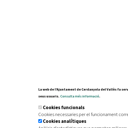
Recursos Humans
Del
26/06/2026
al
30/08/2026
Patis oberts temporada d'estiu
Del
13/06/2026
al
08/09/2026
Piscines d'estiu a Cerdanyola
Del
01/06/2026
al
30/09/2026
Refugis climàtics a Cerdanyola
Del
22/05/2026
al
06/09/2026
Jocs d'aigua del Parc Cordelles
Del
01/07/2024
al
31/08/2026
Decorem! Conte 'La truita de nabius'
La web de l'Ajuntament de Cerdanyola del Vallès fa serv
seus usuaris.
Consulta més informació
.
Cookies funcionals
Cookies necessaries per el funcionament corr
Cookies analítiques