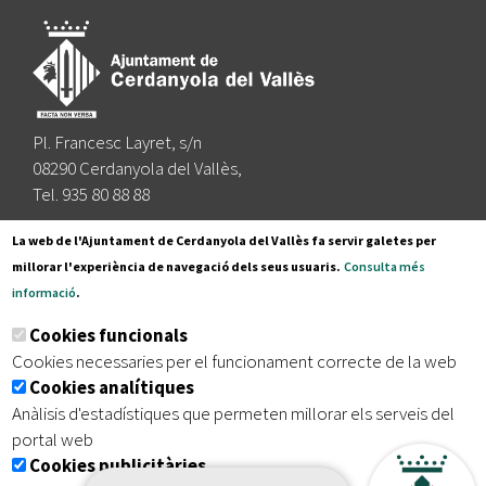
Pl. Francesc Layret, s/n
08290 Cerdanyola del Vallès,
Tel. 935 80 88 88
Segueix-nos a:
La web de l'Ajuntament de Cerdanyola del Vallès fa servir galetes per
millorar l'experiència de navegació dels seus usuaris.
Consulta més
informació
.
Subscriu-te al nostre butlletí
Cookies funcionals
Cookies necessaries per el funcionament correcte de la web
Cookies analítiques
|
|
|
Inici
Avís legal
Protecció de dades
Mapa del lloc
Anàlisis d'estadístiques que permeten millorar els serveis del
|
Accessibilitat
portal web
Cookies publicitàries