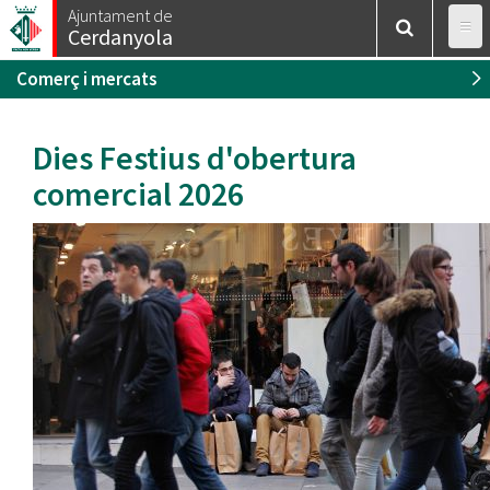
Esteu
Vés
Ajuntament de
Inici
/
Comerç i Mercats
Cerdanyola
al
aquí
contingut
Comerç i mercats
Dies Festius d'obertura
comercial 2026