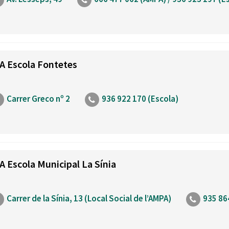
Oberta la convocatòria d'Ajuts per a l'autoocupació
jove 2026
Cerdanyola opta a més de 5 milions d'euros del Pla de
Barris per transformar les Fontetes, Quatre Cantons i
l'entorn de l'avinguda Catalunya
A Escola Fontetes
El FIT presenta el cartell de la seva 16a edició i dona el
tret de sortida al festival
Carrer Greco nº 2
936 922 170 (Escola)
L’Ajuntament reparteix ulleres gratuïtes per veure
l'eclipsi solar
A Escola Municipal La Sínia
Carrer de la Sínia, 13 (Local Social de l’AMPA)
935 86