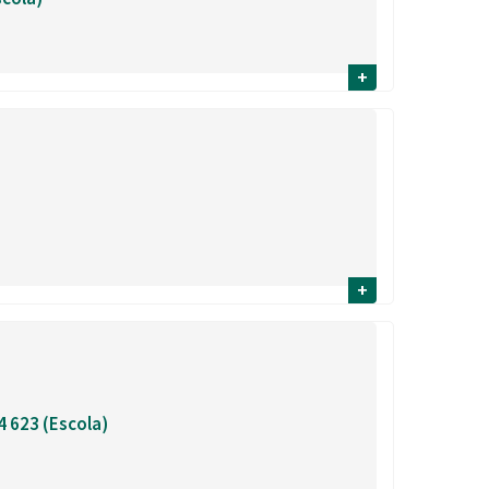
Ètica i Integritat
Entitats
+
Retiment de Comptes
Equipaments
Accés a Informació Pública
Mercats Municipals
Dades Obertes
Webs Municipals
Catàleg de Serveis i Tràmits
+
4 623 (Escola)