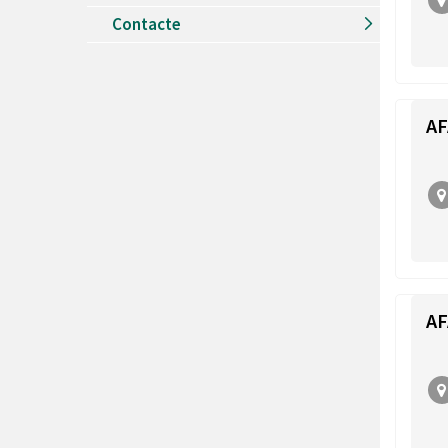
Recursos Humans
Contacte
Del
26/06/2026
al
30/08/2026
Patis oberts temporada d'estiu
Del
13/06/2026
al
08/09/2026
Piscines d'estiu a Cerdanyola
AF
Del
01/06/2026
al
30/09/2026
Refugis climàtics a Cerdanyola
Del
22/05/2026
al
06/09/2026
Jocs d'aigua del Parc Cordelles
Del
01/07/2024
al
31/08/2026
Decorem! Conte 'La truita de nabius'
AF