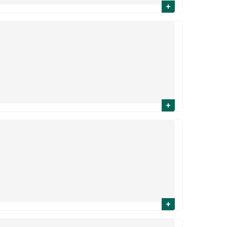
+
+
+