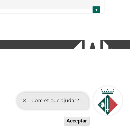
+
etí
Acceptar