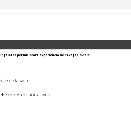
Segueix-nos a:
cesc Layret, s/n
ir galetes per millorar l'experiència de navegació dels
erdanyola del Vallès,
 80 88 88
Subscriu-te al nostre butll
ecte de la web
|
l lloc
Accessibilitat
els serveis del portal web