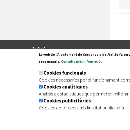
Pl. Fran
La web de l'Ajuntament de Cerdanyola del Vallès fa serv
08290 C
seus usuaris.
Consulta més informació
.
Tel. 935
Cookies funcionals
Cookies necessaries per el funcionament corr
Cookies analítiques
|
|
|
Inici
Avís legal
Protecció de dades
Mapa de
Anàlisis d'estadístiques que permeten millorar 
Cookies publicitàries
Cookies de tercers amb finalitat publicitària