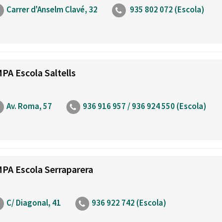
Carrer d'Anselm Clavé, 32
935 802 072 (Escola)
PA Escola Saltells
Av. Roma, 57
936 916 957 / 936 924 550 (Escola)
PA Escola Serraparera
C/ Diagonal, 41
936 922 742 (Escola)