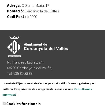
Adreça:
C. Santa Maria, 17
Població:
Cerdanyola del Vallès
Codi Postal:
0290
Pl. Francesc Layret, s/n
08290 Cerdanyola del Vallès,
Tel. 935 80 88 88
Segueix-nos a:
La web de l'Ajuntament de Cerdanyola del Vallès fa servir galetes per
millorar l'experiència de navegació dels seus usuaris.
Consulta més
informació
.
Subscriu-te al nostre butlletí
Cookies funcionals