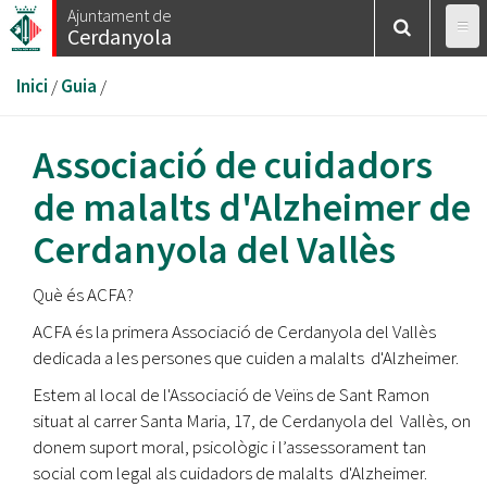
Vés
Ajuntament de
Cerdanyola
al
contingut
Esteu
Inici
/
Guia
/
aquí
Associació de cuidadors
de malalts d'Alzheimer de
Cerdanyola del Vallès
Què és ACFA?
ACFA és la primera Associació de Cerdanyola del Vallès
dedicada a les persones que cuiden a malalts d'Alzheimer.
Estem al local de l'Associació de Veïns de Sant Ramon
situat al carrer Santa Maria, 17, de Cerdanyola del Vallès, on
donem suport moral, psicològic i l’assessorament tan
social com legal als cuidadors de malalts d'Alzheimer.