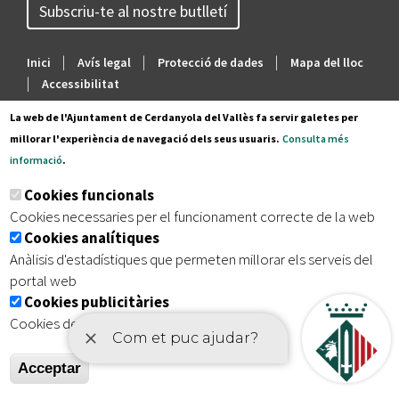
INFÀNCIA
Subscriu-te al nostre butlletí
Transport Urbà
|
|
|
COMUNICACIÓ
Inici
Avís legal
Protecció de dades
Mapa del lloc
|
Accessibilitat
Com Arribar-hi
ACCIÓ SOCIAL
La web de l'Ajuntament de Cerdanyola del Vallès fa servir galetes per
millorar l'experiència de navegació dels seus usuaris.
Consulta més
Informació Geogràfica
informació
.
HABITATGE
Cookies funcionals
Entitats
Cookies necessaries per el funcionament correcte de la web
CULTURA
Cookies analítiques
Anàlisis d'estadístiques que permeten millorar els serveis del
Equipaments
portal web
ESPORTS
Cookies publicitàries
Mercats Municipals
Cookies de tercers amb finalitat publicitària
EDUCACIÓ
Acceptar
Webs Municipals
TREBALL