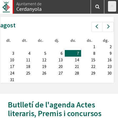
Vés
Ajuntament de
Cerdanyola
al
contingut
agost
Prev
Nex
dl.
dt.
dc.
dj.
dv.
ds.
dg.
1
2
3
4
5
6
7
8
9
10
11
12
13
14
15
16
17
18
19
20
21
22
23
24
25
26
27
28
29
30
31
Butlletí de l'agenda
Actes
literaris
,
Premis i concursos