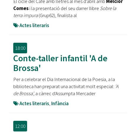
El cicle del Cafè amb lletres al mes d'abril amb
Melcior
Comes
i la presentació del seu darrer llibre
Sobre la
terra impura
(Grup62), finalista al
Actes literaris
18:00
Conte-taller infantil 'A de
Brossa'
Per a celebrar el Dia Internacional de la Poesia, a la
biblioteca han preparat una activitat molt especial:
'A
de Brossa',
a càrrec d'Assumpta Mercader
Actes literaris
,
Infància
12:00