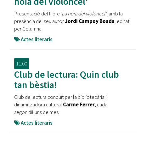
noia del violoncel'
Presentació del llibre '
La noia del violoncel'
, amb la
presència del seu autor
Jordi Campoy Boada
, editat
per Columna.
Actes literaris
11:00
Club de lectura: Quin club
tan bèstia!
Club de lectura conduït per la bibliotecària i
dinamitzadora cultural
Carme Ferrer
, cada
segon dilluns de mes.
Actes literaris