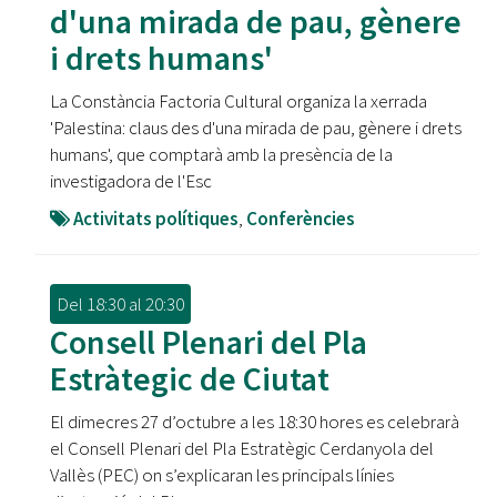
d'una mirada de pau, gènere
i drets humans'
La Constància Factoria Cultural organiza la xerrada
'Palestina: claus des d'una mirada de pau, gènere i drets
humans', que comptarà amb la presència de la
investigadora de l'Esc
Activitats polítiques
,
Conferències
Del
18:30
al
20:30
Consell Plenari del Pla
Estràtegic de Ciutat
El dimecres 27 d’octubre a les 18:30 hores es celebrarà
el Consell Plenari del Pla Estratègic Cerdanyola del
Vallès (PEC) on s’explicaran les principals línies