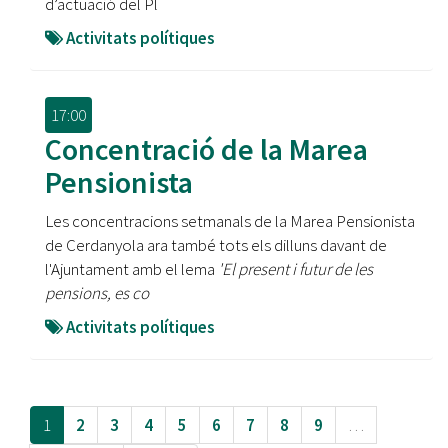
d’actuació del Pl
Activitats polítiques
17:00
Concentració de la Marea
Pensionista
Les concentracions setmanals de la Marea Pensionista
de Cerdanyola ara també tots els dilluns davant de
l'Ajuntament amb el lema
'El present i futur de les
pensions, es co
Activitats polítiques
1
2
3
4
5
6
7
8
9
…