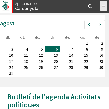
Vés
Ajuntament de
Cerdanyola
al
contingut
agost
Prev
Nex
dl.
dt.
dc.
dj.
dv.
ds.
dg.
1
2
3
4
5
6
7
8
9
10
11
12
13
14
15
16
17
18
19
20
21
22
23
24
25
26
27
28
29
30
31
Butlletí de l'agenda
Activitats
polítiques