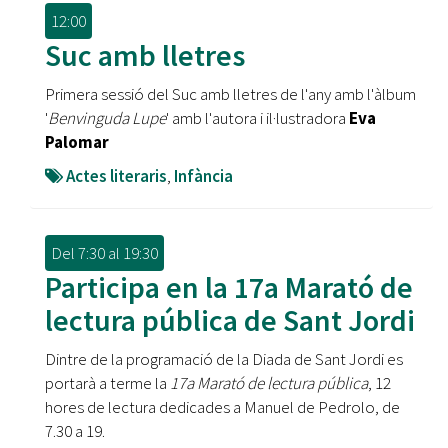
12:00
Suc amb lletres
Primera sessió del Suc amb lletres de l'any amb l'àlbum
'
Benvinguda Lupe
' amb l'autora i il·lustradora
Eva
Palomar
Actes literaris
,
Infància
Del
7:30
al
19:30
Participa en la 17a Marató de
lectura pública de Sant Jordi
Dintre de la programació de la Diada de Sant Jordi es
portarà a terme la
17a Marató de lectura pública
, 12
hores de lectura dedicades a Manuel de Pedrolo, de
7.30 a 19.