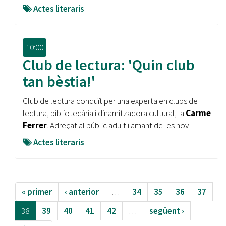
Actes literaris
10:00
Club de lectura: 'Quin club
tan bèstia!'
Club de lectura conduït per una experta en clubs de
lectura, bibliotecària i dinamitzadora cultural, la
Carme
Ferrer
. Adreçat al públic adult i amant de les nov
Actes literaris
« primer
‹ anterior
…
34
35
36
37
38
39
40
41
42
…
següent ›