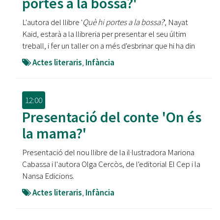
portes a la bossa?'
L'autora del llibre '
Què hi portes a la bossa?
', Nayat
Kaid, estarà a la llibreria per presentar el seu últim
treball, i fer un taller on a més d'esbrinar que hi ha din
Actes literaris
,
Infància
12:00
Presentació del conte 'On és
la mama?'
Presentació del nou llibre de la il·lustradora Mariona
Cabassa i l'autora Olga Cercòs, de l'editorial El Cep i la
Nansa Edicions.
Actes literaris
,
Infància