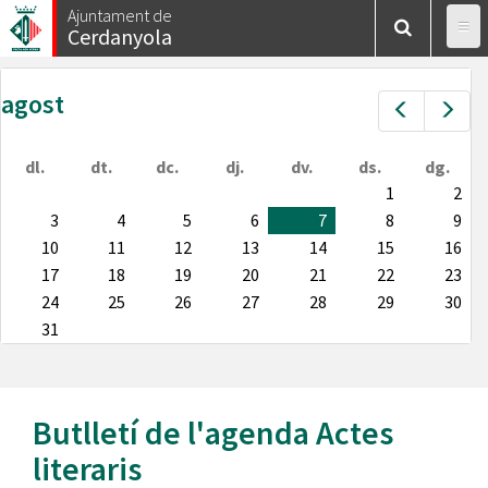
Vés
Ajuntament de
Cerdanyola
al
contingut
agost
Prev
Nex
dl.
dt.
dc.
dj.
dv.
ds.
dg.
1
2
3
4
5
6
7
8
9
10
11
12
13
14
15
16
17
18
19
20
21
22
23
24
25
26
27
28
29
30
31
Butlletí de l'agenda
Actes
literaris