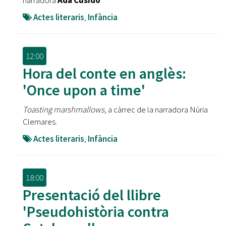
narradora
Ada Cusidó
Actes literaris
,
Infància
12:00
Hora del conte en anglès:
'Once upon a time'
Toasting marshmallows,
a càrrec de la narradora Núria
Clemares.
Actes literaris
,
Infància
18:00
Presentació del llibre
'Pseudohistòria contra