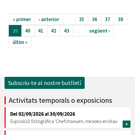
« primer
‹ anterior
…
35
36
37
38
39
40
41
42
43
…
següent ›
últim »
Subscriu-te al nostre butlletí
Activitats temporals o exposicions
Del
02/09/2026
al
30/09/2026
Exposició fotogràfica 'Chefchaouen, mirades en blau'
+