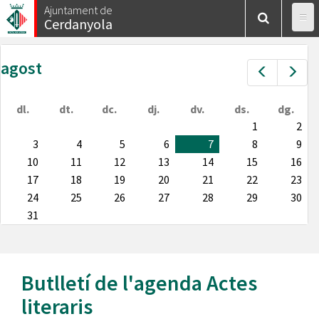
Vés
Ajuntament de
Cerdanyola
al
contingut
agost
Prev
Nex
dl.
dt.
dc.
dj.
dv.
ds.
dg.
1
2
3
4
5
6
7
8
9
10
11
12
13
14
15
16
17
18
19
20
21
22
23
24
25
26
27
28
29
30
31
Butlletí de l'agenda
Actes
literaris