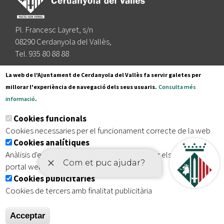
Pl. Francesc Layret, s/n
08290 Cerdanyola del Vallès,
Tel. 935 80 88 88
Segueix-nos a:
La web de l'Ajuntament de Cerdanyola del Vallès fa servir galetes per
millorar l'experiència de navegació dels seus usuaris.
Consulta més
informació
.
Subscriu-te al nostre butlletí
Cookies funcionals
Cookies necessaries per el funcionament correcte de la web
Cookies analítiques
|
|
|
Inici
Avís legal
Protecció de dades
Mapa del lloc
Anàlisis d'estadístiques que permeten millorar els serveis del
|
Accessibilitat
portal web
Cookies publicitàries
Cookies de tercers amb finalitat publicitària
Acceptar