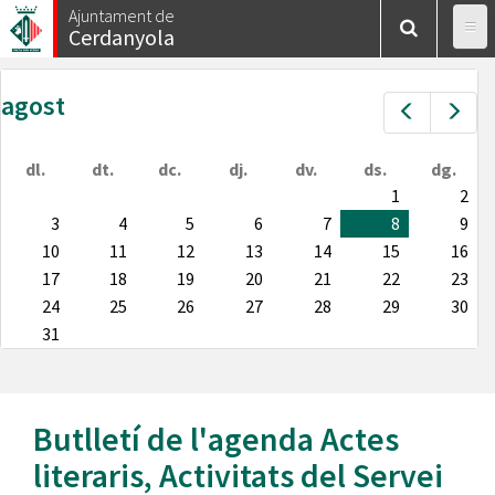
Vés
Ajuntament de
Cerdanyola
al
contingut
agost
Prev
Nex
dl.
dt.
dc.
dj.
dv.
ds.
dg.
1
2
3
4
5
6
7
8
9
10
11
12
13
14
15
16
17
18
19
20
21
22
23
24
25
26
27
28
29
30
31
Butlletí de l'agenda
Actes
literaris
,
Activitats del Servei