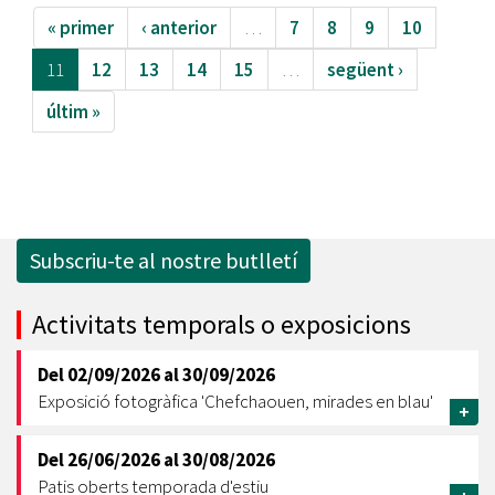
« primer
‹ anterior
…
7
8
9
10
11
12
13
14
15
…
següent ›
últim »
Subscriu-te al nostre butlletí
Activitats temporals o exposicions
Del
02/09/2026
al
30/09/2026
Exposició fotogràfica 'Chefchaouen, mirades en blau'
+
Del
26/06/2026
al
30/08/2026
Patis oberts temporada d'estiu