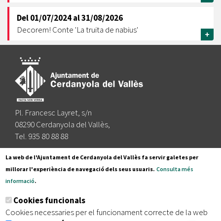
Del
01/07/2024
al
31/08/2026
Decorem! Conte 'La truita de nabius'
+
Pl. Francesc Layret, s/n
08290 Cerdanyola del Vallès,
Tel. 935 80 88 88
Segueix-nos a:
La web de l'Ajuntament de Cerdanyola del Vallès fa servir galetes per
millorar l'experiència de navegació dels seus usuaris.
Consulta més
informació
.
Subscriu-te al nostre butlletí
Cookies funcionals
Cookies necessaries per el funcionament correcte de la web