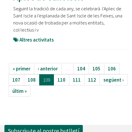
Seguint la tradició de cada any, se celebrarà l'Aplec de
Sant Iscle a l'esplanada de Sant Iscle de les Feixes, una
nova ocasió de trobada per a moltes entitats,
col·lectius i v
Altres activitats
« primer
‹ anterior
…
104
105
106
107
108
109
110
111
112
següent ›
últim »
Subscriu-te al nostre butlletí