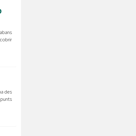
b
 abans
cobrir
ma des
 punts