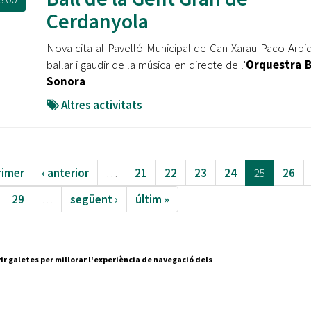
Cerdanyola
Nova cita al Pavelló Municipal de Can Xarau-Paco Arpi
ballar i gaudir de la música en directe de l'
Orquestra 
Sonora
Altres activitats
rimer
‹ anterior
…
21
22
23
24
25
26
29
…
següent ›
últim »
ir galetes per millorar l'experiència de navegació dels
Segueix-nos a:
cesc Layret, s/n