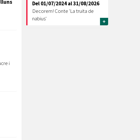
lluns
Del
01/07/2024
al
31/08/2026
Decorem! Conte 'La truita de
nabius'
+
cre i