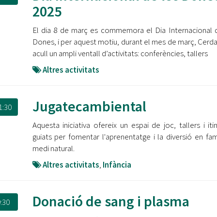
Oberta la convocatòria d'Ajuts per a l'autoocupació
2025
jove 2026
El dia 8 de març es commemora el Dia Internacional 
Cerdanyola opta a més de 5 milions d'euros del Pla de
Dones, i per aquest motiu, durant el mes de març, Cerd
Barris per transformar les Fontetes, Quatre Cantons i
acull un ampli ventall d’activitats: conferències, tallers
l'entorn de l'avinguda Catalunya
Altres activitats
El FIT presenta el cartell de la seva 16a edició i dona el
tret de sortida al festival
Jugatecambiental
1:30
L’Ajuntament reparteix ulleres gratuïtes per veure
l'eclipsi solar
Aquesta iniciativa ofereix un espai de joc, tallers i itin
guiats per fomentar l'aprenentatge i la diversió en famí
medi natural.
Altres activitats
,
Infància
Donació de sang i plasma
:30