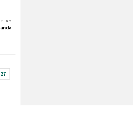
de per
Banda
27