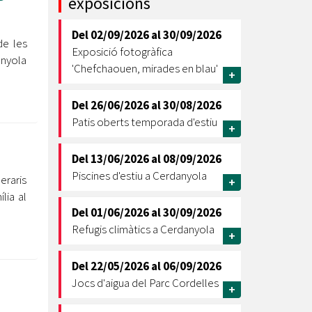
exposicions
Ètica i Integritat
Del
02/09/2026
al
30/09/2026
Entitats
de les
Exposició fotogràfica
anyola
Retiment de Comptes
'Chefchaouen, mirades en blau'
+
Equipaments
Accés a Informació Pública
Del
26/06/2026
al
30/08/2026
Patis oberts temporada d'estiu
Mercats Municipals
+
Dades Obertes
Del
13/06/2026
al
08/09/2026
Webs Municipals
Catàleg de Serveis i Tràmits
Piscines d'estiu a Cerdanyola
eraris
+
lia al
Del
01/06/2026
al
30/09/2026
Refugis climàtics a Cerdanyola
+
Del
22/05/2026
al
06/09/2026
Jocs d'aigua del Parc Cordelles
+