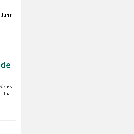
lluns
 de
rio
es
actual