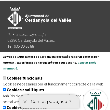
Pl. Francesc Layret, s/n
08290 Cerdanyola del Vallès,
Tel. 935 80 88 88
Segueix-nos a:
La web de l'Ajuntament de Cerdanyola del Vallès fa servir galetes per
millorar l'experiència de navegació dels seus usuaris.
Consulta més
informació
.
Subscriu-te al nostre butlletí
Cookies funcionals
Cookies necessaries per el funcionament correcte de la web
Cookies analítiques
|
|
|
Inici
Avís legal
Protecció de dades
Mapa del lloc
Anàlisis d'estadístiques que permeten millorar els serveis del
|
Accessibilitat
portal web
Cookies publicitàries