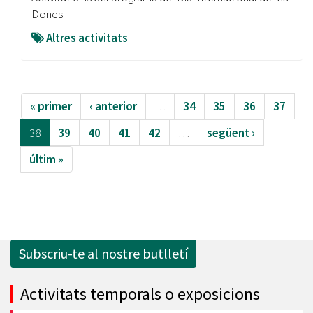
Dones
Altres activitats
« primer
‹ anterior
…
34
35
36
37
38
39
40
41
42
…
següent ›
últim »
Subscriu-te al nostre butlletí
Activitats temporals o exposicions