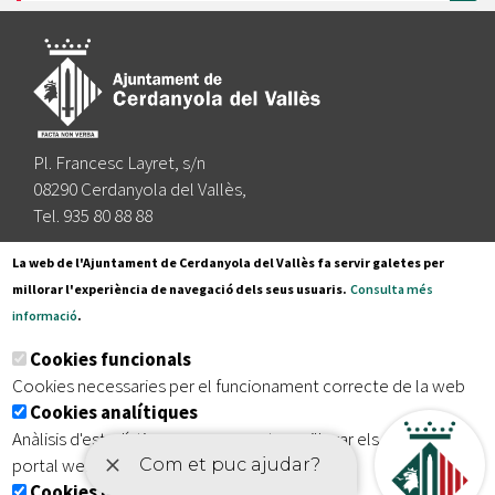
Pl. Francesc Layret, s/n
08290 Cerdanyola del Vallès,
Tel. 935 80 88 88
Segueix-nos a:
La web de l'Ajuntament de Cerdanyola del Vallès fa servir galetes per
millorar l'experiència de navegació dels seus usuaris.
Consulta més
informació
.
Subscriu-te al nostre butlletí
Cookies funcionals
Cookies necessaries per el funcionament correcte de la web
Cookies analítiques
|
|
|
Inici
Avís legal
Protecció de dades
Mapa del lloc
Anàlisis d'estadístiques que permeten millorar els serveis del
|
Accessibilitat
portal web
Cookies publicitàries