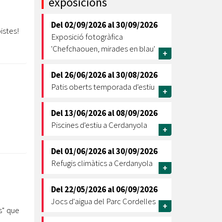
exposicions
Ètica i Integritat
Del
02/09/2026
al
30/09/2026
Entitats
istes!
Exposició fotogràfica
Retiment de Comptes
'Chefchaouen, mirades en blau'
+
Equipaments
Accés a Informació Pública
Del
26/06/2026
al
30/08/2026
Patis oberts temporada d'estiu
Mercats Municipals
+
Dades Obertes
Del
13/06/2026
al
08/09/2026
Webs Municipals
Catàleg de Serveis i Tràmits
Piscines d'estiu a Cerdanyola
+
Del
01/06/2026
al
30/09/2026
Refugis climàtics a Cerdanyola
+
Del
22/05/2026
al
06/09/2026
Jocs d'aigua del Parc Cordelles
+
s" que