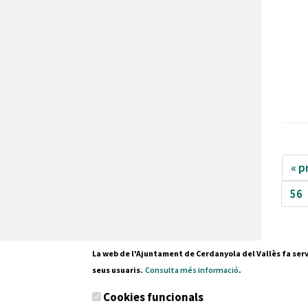
« p
56
La web de l'Ajuntament de Cerdanyola del Vallès fa serv
seus usuaris.
Consulta més informació
.
Pl. Fran
Cookies funcionals
08290 C