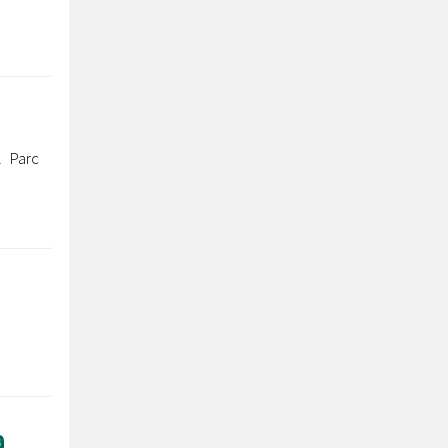
l Parc
a