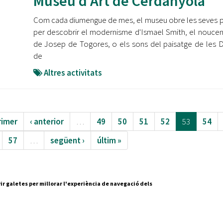
Museu d'Art de Cerdanyola
Com cada diumengue de mes, el museu obre les seves 
per descobrir el modernisme d'Ismael Smith, el nouce
de Josep de Togores, o els sons del paisatge de les
de
Altres activitats
rimer
‹ anterior
…
49
50
51
52
53
54
57
…
següent ›
últim »
ir galetes per millorar l'experiència de navegació dels
Segueix-nos a:
cesc Layret, s/n
erdanyola del Vallès,