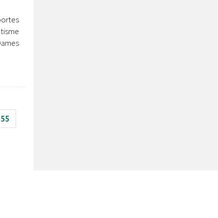
portes
ntisme
 Dames
55