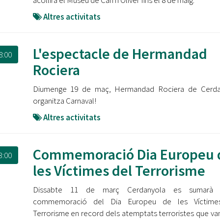
acollirà el Museu de Can n'Oliver fins el 8 de maig.
Altres activitats
L'espectacle de Hermandad
8:00
Rociera
Diumenge 19 de maç, Hermandad Rociera de Cerda
organitza Carnaval!
Altres activitats
Commemoració Dia Europeu 
3:00
les Víctimes del Terrorisme
Dissabte 11 de març Cerdanyola es sumarà
commemoració del Dia Europeu de les Víctime
Terrorisme en record dels atemptats terroristes que van