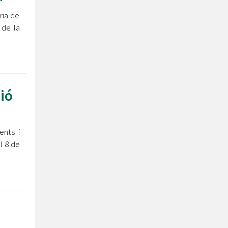
ria de
 de la
ció
ents i
l 8 de