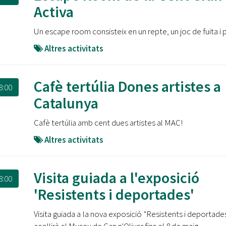
Oberta la convocatòria d'Ajuts per a l'autoocupació
Activa
jove 2026
Un escape room consisteix en un repte, un joc de fuita i p
Cerdanyola opta a més de 5 milions d'euros del Pla de
Barris per transformar les Fontetes, Quatre Cantons i
Altres activitats
l'entorn de l'avinguda Catalunya
El FIT presenta el cartell de la seva 16a edició i dona el
Cafè tertúlia Dones artistes a
8:00
tret de sortida al festival
Catalunya
L’Ajuntament reparteix ulleres gratuïtes per veure
Cafè tertúlia amb cent dues artistes al MAC!
l'eclipsi solar
Altres activitats
Visita guiada a l'exposició
8:00
'Resistents i deportades'
Visita guiada a la nova exposició "Resistents i deportade