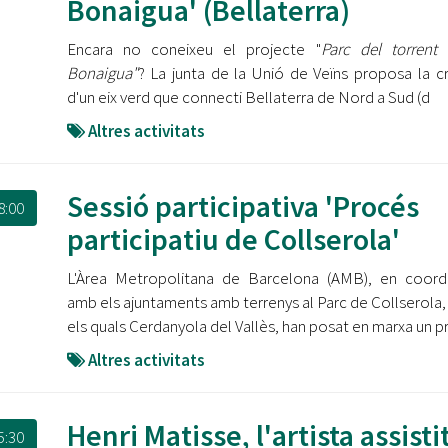
Bonaigua' (Bellaterra)
Encara no coneixeu el projecte "
Parc del torrent
Bonaigua"
? La junta de la Unió de Veïns proposa la c
d'un eix verd que connecti Bellaterra de Nord a Sud (d
Altres activitats
Sessió participativa 'Procés
8:00
participatiu de Collserola'
L'Àrea Metropolitana de Barcelona (AMB), en coord
amb els ajuntaments amb terrenys al Parc de Collserola,
els quals Cerdanyola del Vallès, han posat en marxa un p
Altres activitats
Henri Matisse, l'artista assistit
5:30