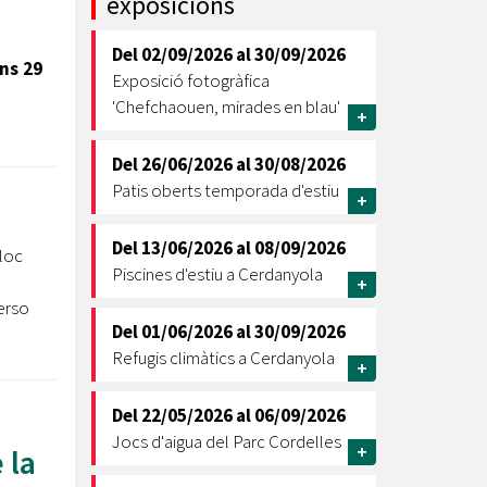
exposicions
Ètica i Integritat
Del
02/09/2026
al
30/09/2026
Entitats
uns 29
Exposició fotogràfica
Retiment de Comptes
'Chefchaouen, mirades en blau'
+
Equipaments
Accés a Informació Pública
Del
26/06/2026
al
30/08/2026
Patis oberts temporada d'estiu
Mercats Municipals
+
Dades Obertes
Del
13/06/2026
al
08/09/2026
lloc
Webs Municipals
Catàleg de Serveis i Tràmits
Piscines d'estiu a Cerdanyola
+
erso
Del
01/06/2026
al
30/09/2026
Refugis climàtics a Cerdanyola
+
Del
22/05/2026
al
06/09/2026
Jocs d'aigua del Parc Cordelles
+
 la