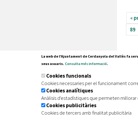
« p
89
La web de l'Ajuntament de Cerdanyola del Vallès fa serv
seus usuaris.
Consulta més informació
.
Pl. Fran
Cookies funcionals
08290 C
Cookies necessaries per el funcionament corr
Tel. 935
Cookies analítiques
Anàlisis d'estadístiques que permeten millorar 
Cookies publicitàries
|
|
|
Inici
Avís legal
Protecció de dades
Mapa de
Cookies de tercers amb finalitat publicitària