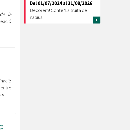
Del
01/07/2024
al
31/08/2026
Decorem! Conte 'La truita de
 de la
nabius'
+
reació
inació
 entre
roc
: