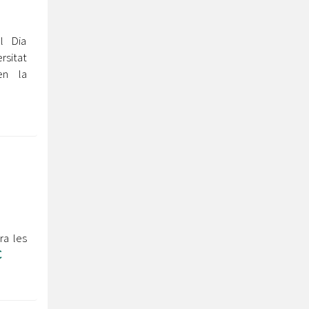
l Dia
rsitat
en la
ra les
C