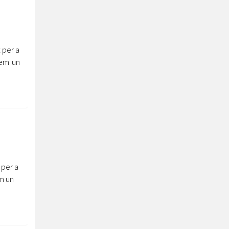
 per a
tem un
 per a
m un