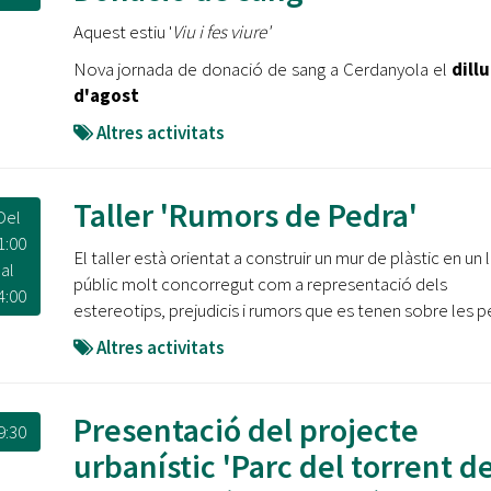
Oberta la convocatòria d'Ajuts per a l'autoocupació
Aquest estiu '
Viu i fes viure'
jove 2026
Nova jornada de donació de sang a Cerdanyola el
dill
Cerdanyola opta a més de 5 milions d'euros del Pla de
d'agost
Barris per transformar les Fontetes, Quatre Cantons i
l'entorn de l'avinguda Catalunya
Altres activitats
El FIT presenta el cartell de la seva 16a edició i dona el
tret de sortida al festival
Taller 'Rumors de Pedra'
Del
1:00
L’Ajuntament reparteix ulleres gratuïtes per veure
El taller està orientat a construir un mur de plàstic en un 
al
l'eclipsi solar
públic molt concorregut com a representació dels
4:00
estereotips, prejudicis i rumors que es tenen sobre les p
Altres activitats
Presentació del projecte
9:30
urbanístic 'Parc del torrent de