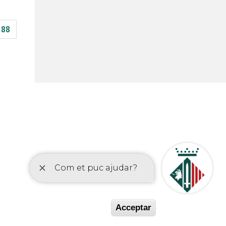
88
etí
Acceptar