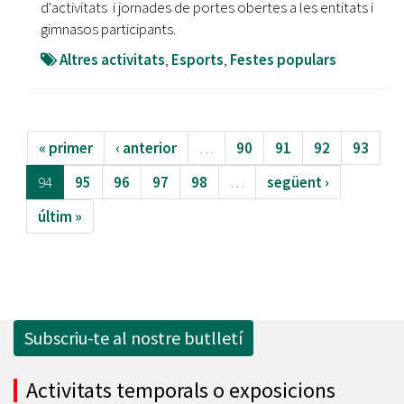
d'activitats i jornades de portes obertes a les entitats i
gimnasos participants.
Altres activitats
,
Esports
,
Festes populars
« primer
‹ anterior
…
90
91
92
93
94
95
96
97
98
…
següent ›
últim »
Subscriu-te al nostre butlletí
Activitats temporals o exposicions