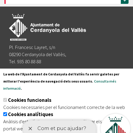
+
Pl. Francesc Layret, s/n
08290 Cerdanyola del Vallès,
Tel. 935 80 88 88
Segueix-nos a:
La web de l'Ajuntament de Cerdanyola del Vallès fa servir galetes per
millorar l'experiència de navegació dels seus usuaris.
Consulta més
informació
.
Subscriu-te al nostre butlletí
Cookies funcionals
Cookies necessaries per el funcionament correcte de la web
Cookies analítiques
|
|
|
Inici
Avís legal
Protecció de dades
Mapa del lloc
Anàlisis d'estadístiques que permeten millorar els serveis del
|
Accessibilitat
portal web