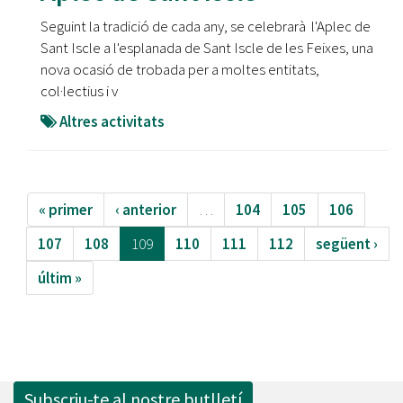
Seguint la tradició de cada any, se celebrarà l'Aplec de
Sant Iscle a l'esplanada de Sant Iscle de les Feixes, una
nova ocasió de trobada per a moltes entitats,
col·lectius i v
Altres activitats
« primer
‹ anterior
…
104
105
106
107
108
109
110
111
112
següent ›
últim »
Subscriu-te al nostre butlletí