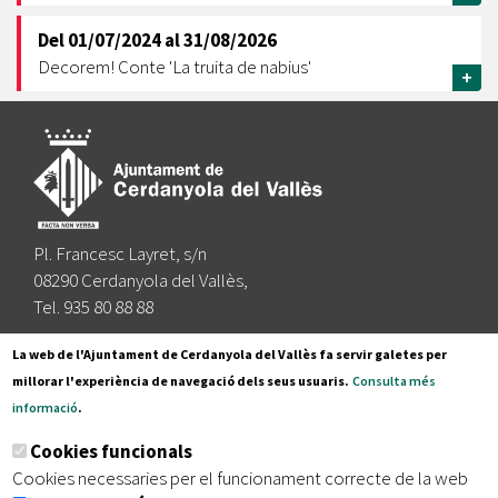
Del
01/07/2024
al
31/08/2026
Decorem! Conte 'La truita de nabius'
+
Pl. Francesc Layret, s/n
08290 Cerdanyola del Vallès,
Tel. 935 80 88 88
Segueix-nos a:
La web de l'Ajuntament de Cerdanyola del Vallès fa servir galetes per
millorar l'experiència de navegació dels seus usuaris.
Consulta més
informació
.
Subscriu-te al nostre butlletí
Cookies funcionals
Cookies necessaries per el funcionament correcte de la web