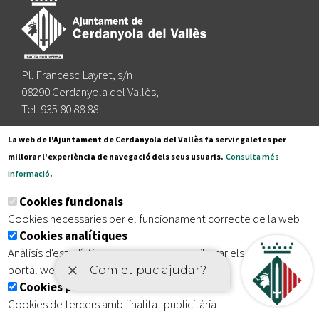
Pl. Francesc Layret, s/n
08290 Cerdanyola del Vallès,
Tel. 935 80 88 88
Segueix-nos a:
La web de l'Ajuntament de Cerdanyola del Vallès fa servir galetes per
millorar l'experiència de navegació dels seus usuaris.
Consulta més
informació
.
Subscriu-te al nostre butlletí
Cookies funcionals
Cookies necessaries per el funcionament correcte de la web
Cookies analítiques
|
|
|
Inici
Avís legal
Protecció de dades
Mapa del lloc
Anàlisis d'estadístiques que permeten millorar els serveis del
|
Accessibilitat
portal web
Cookies publicitàries
Cookies de tercers amb finalitat publicitària