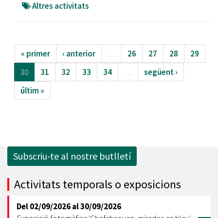
Altres activitats
« primer
‹ anterior
…
26
27
28
29
30
31
32
33
34
…
següent ›
últim »
Subscriu-te al nostre butlletí
Activitats temporals o exposicions
Del
02/09/2026
al
30/09/2026