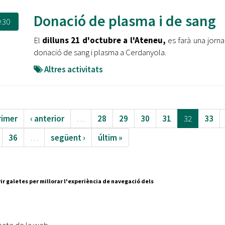
Donació de plasma i de sang
:30
El
dilluns 21 d'octubre a l'Ateneu,
es farà una jorn
donació de sang i plasma a Cerdanyola.
Altres activitats
rimer
‹ anterior
…
28
29
30
31
32
33
36
…
següent ›
últim »
ir galetes per millorar l'experiència de navegació dels
Segueix-nos a:
cesc Layret, s/n
erdanyola del Vallès,