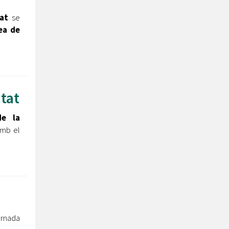
tat
se
ea de
tat
e la
amb el
ornada