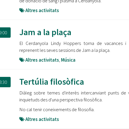
de donació de sang i plasma a Cerdanyola.
Altres activitats
Jam a la plaça
9:00
El Cerdanyola Lindy Hoppers torna de vacances i 
reprenent les seves sessions de Jam a la plaça.
Altres activitats
,
Música
Tertúlia filosòfica
8:30
Diàleg sobre temes d'interès intercanviant punts de v
inquietuds des d'una perspectiva filosòfica.
No cal tenir coneixements de filosofia.
Altres activitats