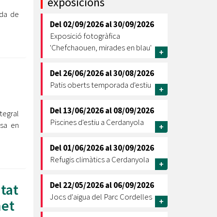
exposicions
ada de
Ètica i Integritat
Del
02/09/2026
al
30/09/2026
Entitats
Exposició fotogràfica
Retiment de Comptes
'Chefchaouen, mirades en blau'
+
Equipaments
Accés a Informació Pública
Del
26/06/2026
al
30/08/2026
Patis oberts temporada d'estiu
Mercats Municipals
+
Dades Obertes
Del
13/06/2026
al
08/09/2026
tegral
Webs Municipals
Catàleg de Serveis i Tràmits
Piscines d'estiu a Cerdanyola
osa en
+
Del
01/06/2026
al
30/09/2026
Refugis climàtics a Cerdanyola
+
Del
22/05/2026
al
06/09/2026
tat
Jocs d'aigua del Parc Cordelles
net
+