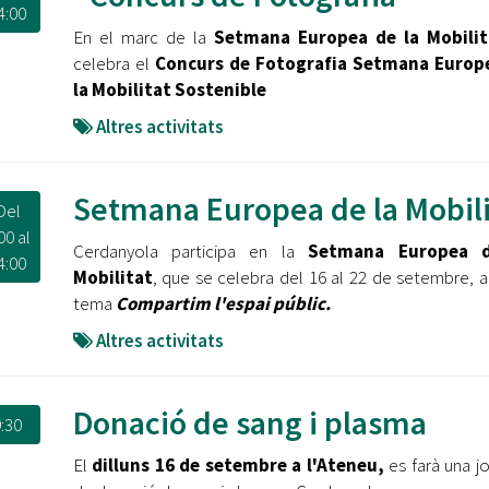
4:00
En el marc de la
Setmana Europea de la Mobili
celebra el
Concurs de Fotografia Setmana Europ
la Mobilitat Sostenible
Altres activitats
Setmana Europea de la Mobili
Del
00
al
Cerdanyola participa en la
Setmana Europea d
4:00
Mobilitat
, que se celebra del 16 al 22 de setembre, 
tema
Compartim l'espai públic.
Altres activitats
Donació de sang i plasma
:30
El
dilluns 16 de setembre a l'Ateneu,
es farà una j