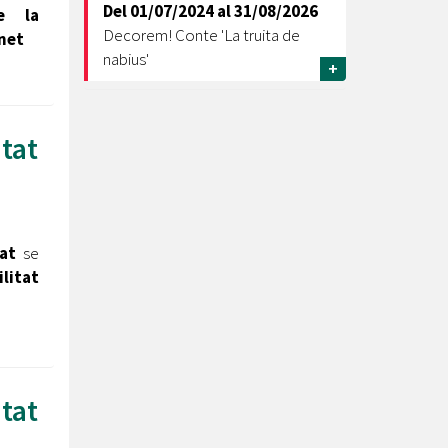
Del
01/07/2024
al
31/08/2026
e la
Decorem! Conte 'La truita de
onet
nabius'
+
tat
tat
se
litat
tat