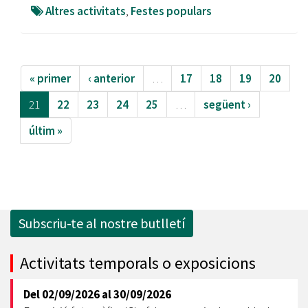
Altres activitats
,
Festes populars
« primer
‹ anterior
…
17
18
19
20
21
22
23
24
25
…
següent ›
últim »
Subscriu-te al nostre butlletí
Activitats temporals o exposicions
Del
02/09/2026
al
30/09/2026