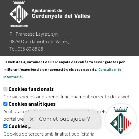
Pl. Francesc Layret, s/n
08290 Cerdanyola del Vallès,
Tel. 935 80 88 88
Segueix-nos a:
La web de l'Ajuntament de Cerdanyola del Vallès fa servir galetes per
millorar l'experiència de navegació dels seus usuaris.
Consulta més
informació
.
Subscriu-te al nostre butlletí
Cookies funcionals
Cookies necessaries per el funcionament correcte de la web
Cookies analítiques
|
|
|
Inici
Avís legal
Protecció de dades
Mapa del lloc
Anàlisis d'estadístiques que permeten millorar els serveis del
|
Accessibilitat
portal web
Cookies publicitàries
Cookies de tercers amb finalitat publicitària