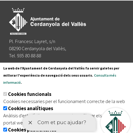
Pl. Francesc Layret, s/n
08290 Cerdanyola del Vallès,
Tel. 935 80 88 88
Segueix-nos a:
La web de l'Ajuntament de Cerdanyola del Vallès fa servir galetes per
millorar l'experiència de navegació dels seus usuaris.
Consulta més
informació
.
Subscriu-te al nostre butlletí
Cookies funcionals
Cookies necessaries per el funcionament correcte de la web
Cookies analítiques
|
|
|
Inici
Avís legal
Protecció de dades
Mapa del lloc
Anàlisis d'estadístiques que permeten millorar els serveis del
|
Accessibilitat
portal web
Cookies publicitàries