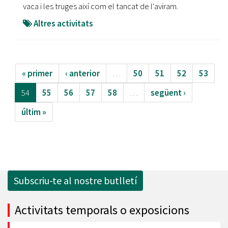
vaca i les truges així com el tancat de l'aviram.
Altres activitats
« primer
‹ anterior
…
50
51
52
53
54
55
56
57
58
…
següent ›
últim »
Subscriu-te al nostre butlletí
Activitats temporals o exposicions