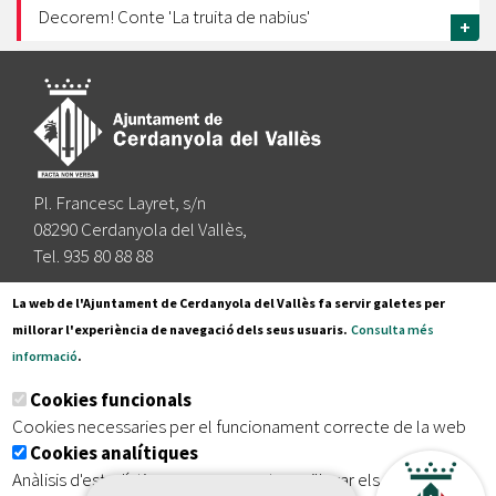
Decorem! Conte 'La truita de nabius'
+
Pl. Francesc Layret, s/n
08290 Cerdanyola del Vallès,
Tel. 935 80 88 88
Segueix-nos a:
La web de l'Ajuntament de Cerdanyola del Vallès fa servir galetes per
millorar l'experiència de navegació dels seus usuaris.
Consulta més
informació
.
Subscriu-te al nostre butlletí
Cookies funcionals
Cookies necessaries per el funcionament correcte de la web
Cookies analítiques
|
|
|
Inici
Avís legal
Protecció de dades
Mapa del lloc
Anàlisis d'estadístiques que permeten millorar els serveis del
|
Accessibilitat