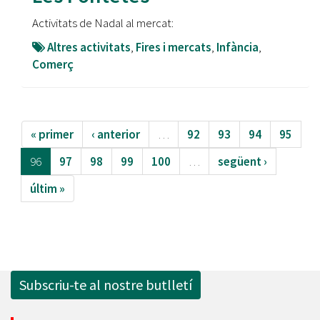
Activitats de Nadal al mercat:
Altres activitats
,
Fires i mercats
,
Infància
,
Comerç
« primer
‹ anterior
…
92
93
94
95
96
97
98
99
100
…
següent ›
últim »
Subscriu-te al nostre butlletí