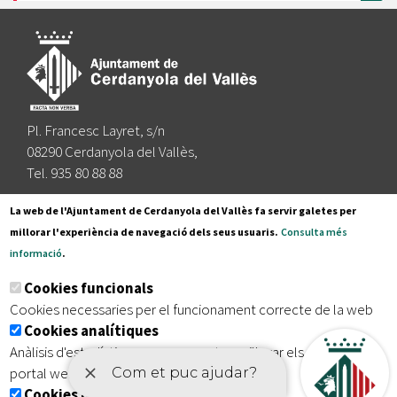
Pl. Francesc Layret, s/n
08290 Cerdanyola del Vallès,
Tel. 935 80 88 88
Segueix-nos a:
La web de l'Ajuntament de Cerdanyola del Vallès fa servir galetes per
millorar l'experiència de navegació dels seus usuaris.
Consulta més
informació
.
Subscriu-te al nostre butlletí
Cookies funcionals
Cookies necessaries per el funcionament correcte de la web
Cookies analítiques
|
|
|
Inici
Avís legal
Protecció de dades
Mapa del lloc
Anàlisis d'estadístiques que permeten millorar els serveis del
|
Accessibilitat
portal web
Cookies publicitàries