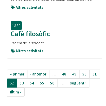
Altres activitats
18:30
Cafè filosòfic
Parlem de la soledat.
Altres activitats
« primer
‹ anterior
…
48
49
50
51
52
53
54
55
56
…
següent ›
últim »