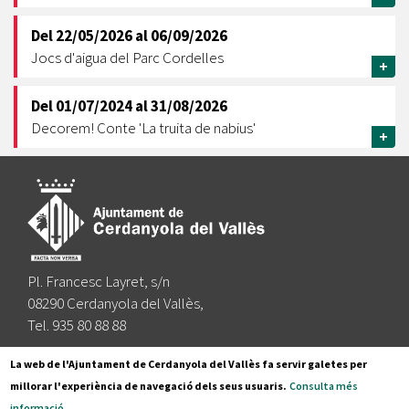
Del
22/05/2026
al
06/09/2026
Jocs d'aigua del Parc Cordelles
+
Del
01/07/2024
al
31/08/2026
Decorem! Conte 'La truita de nabius'
+
Pl. Francesc Layret, s/n
08290 Cerdanyola del Vallès,
Tel. 935 80 88 88
Segueix-nos a:
La web de l'Ajuntament de Cerdanyola del Vallès fa servir galetes per
millorar l'experiència de navegació dels seus usuaris.
Consulta més
informació
.