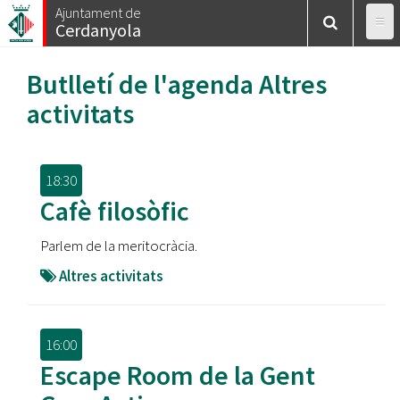
Vés
Ajuntament de
Cerdanyola
al
contingut
Butlletí de l'agenda
Altres
activitats
18:30
Cafè filosòfic
Parlem de la meritocràcia.
Altres activitats
16:00
Escape Room de la Gent