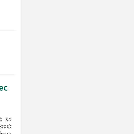
rec
le de
pòsit
àssics