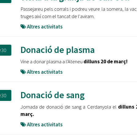
Oberta la convocatòria d'Ajuts per a l'autoocupació
Passejareu pels corrals i podreu veure la somera, la vaca
jove 2026
truges així com el tancat de l'aviram.
Cerdanyola opta a més de 5 milions d'euros del Pla de
Altres activitats
Barris per transformar les Fontetes, Quatre Cantons i
l'entorn de l'avinguda Catalunya
Donació de plasma
El FIT presenta el cartell de la seva 16a edició i dona el
:30
tret de sortida al festival
Vine a donar plasma a l'Ateneu
dilluns 20 de març!
L’Ajuntament reparteix ulleres gratuïtes per veure
Altres activitats
l'eclipsi solar
Donació de sang
:30
Jornada de donació de sang a Cerdanyola el
dilluns 
març.
Altres activitats