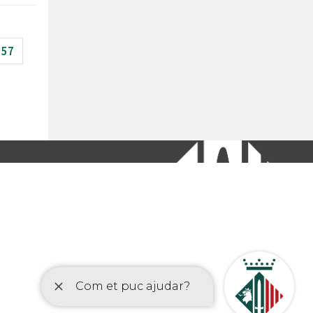
57
etí