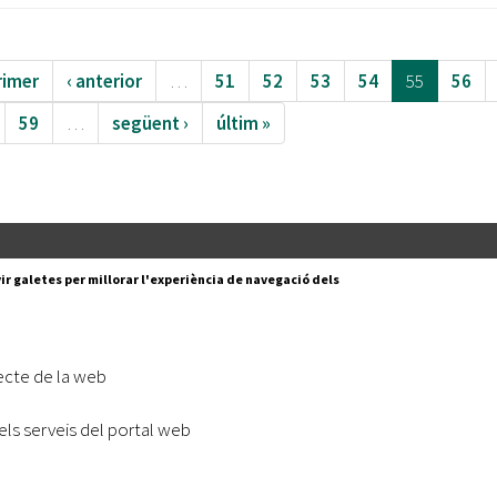
rimer
‹ anterior
…
51
52
53
54
55
56
59
…
següent ›
últim »
Segueix-nos a:
cesc Layret, s/n
ir galetes per millorar l'experiència de navegació dels
erdanyola del Vallès,
 80 88 88
Subscriu-te al nostre butll
ecte de la web
|
l lloc
Accessibilitat
els serveis del portal web