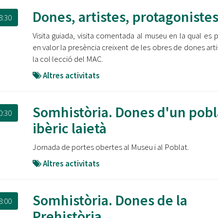
Dones, artistes, protagoniste
8:30
Visita guiada, visita comentada al museu en la qual es 
en valor la presència creixent de les obres de dones arti
la col·lecció del MAC.
Altres activitats
Somhistòria. Dones d'un pobl
0:30
ibèric laietà
Jornada de portes obertes al Museu i al Poblat.
Altres activitats
Somhistòria. Dones de la
8:00
Prehistòria