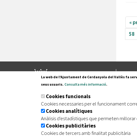
« p
58
Pl. Fran
La web de l'Ajuntament de Cerdanyola del Vallès fa serv
08290 C
seus usuaris.
Consulta més informació
.
Tel. 935
Cookies funcionals
Cookies necessaries per el funcionament corr
Cookies analítiques
|
|
|
Inici
Avís legal
Protecció de dades
Mapa de
Anàlisis d'estadístiques que permeten millorar 
Cookies publicitàries
Cookies de tercers amb finalitat publicitària