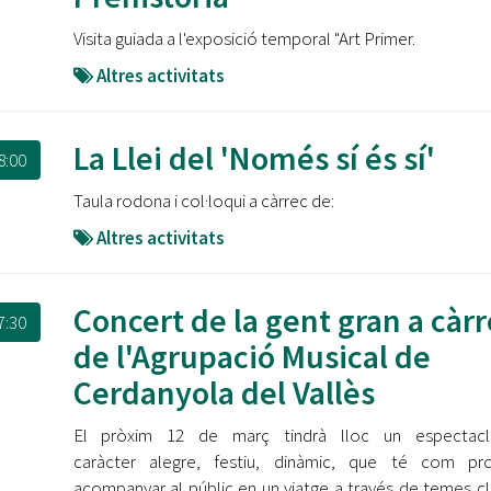
Visita guiada a l'exposició temporal "Art Primer.
Altres activitats
La Llei del 'Només sí és sí'
8:00
Taula rodona i col·loqui a càrrec de:
Altres activitats
Concert de la gent gran a càr
7:30
de l'Agrupació Musical de
Cerdanyola del Vallès
El pròxim 12 de març tindrà lloc un espectac
caràcter alegre, festiu, dinàmic, que té com pro
acompanyar al públic en un viatge a través de temes cl