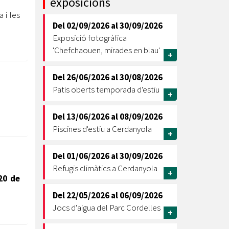
exposicions
 i les
Ètica i Integritat
Del
02/09/2026
al
30/09/2026
Entitats
Exposició fotogràfica
Retiment de Comptes
'Chefchaouen, mirades en blau'
+
Equipaments
Accés a Informació Pública
Del
26/06/2026
al
30/08/2026
Patis oberts temporada d'estiu
Mercats Municipals
+
Dades Obertes
Del
13/06/2026
al
08/09/2026
Webs Municipals
Catàleg de Serveis i Tràmits
Piscines d'estiu a Cerdanyola
+
Del
01/06/2026
al
30/09/2026
Refugis climàtics a Cerdanyola
+
20 de
Del
22/05/2026
al
06/09/2026
Jocs d'aigua del Parc Cordelles
+