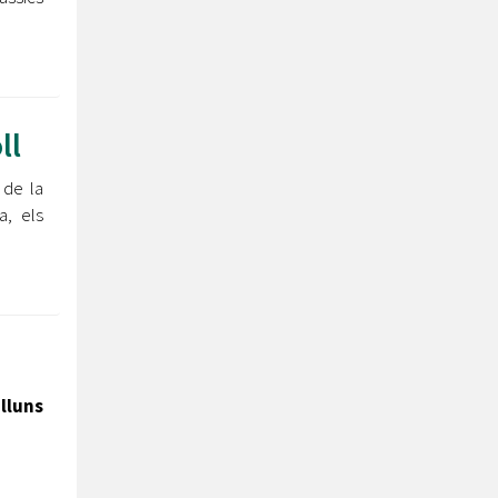
ll
 de la
a, els
illuns