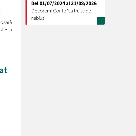
Del
01/07/2024
al
31/08/2026
s
Decorem! Conte 'La truita de
nabius'
+
posarà
stes a
at