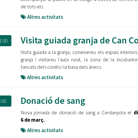
de tots els
Altres activitats
Visita guiada granja de Can Co
1:00
Visita guiada a la granja, coneixereu els espais interiors
granja i visitareu l'aula rural, la zona de la incubador
tancats dels conills i la basa dels ànecs.
Altres activitats
Donació de sang
:30
Nova jornada de donació de sang a Cerdanyola el
d
6 de març.
Altres activitats