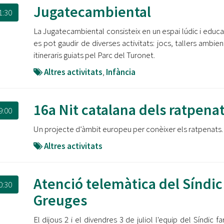
Oberta la convocatòria d'Ajuts per a l'autoocupació
Jugatecambiental
1:30
jove 2026
La Jugatecambiental consisteix en un espai lúdic i educa
Cerdanyola opta a més de 5 milions d'euros del Pla de
es pot gaudir de diverses activitats: jocs, tallers ambien
Barris per transformar les Fontetes, Quatre Cantons i
itineraris guiats pel Parc del Turonet.
l'entorn de l'avinguda Catalunya
Altres activitats
,
Infància
El FIT presenta el cartell de la seva 16a edició i dona el
tret de sortida al festival
16a Nit catalana dels ratpena
9:00
L’Ajuntament reparteix ulleres gratuïtes per veure
l'eclipsi solar
Un projecte d’àmbit europeu per conèixer els ratpenats.
Altres activitats
Atenció telemàtica del Síndic
0:30
Greuges
El dijous 2 i el divendres 3 de juliol l'equip del Síndic f