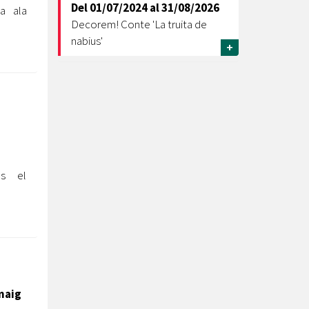
Del
01/07/2024
al
31/08/2026
da ala
Decorem! Conte 'La truita de
nabius'
+
és el
 maig