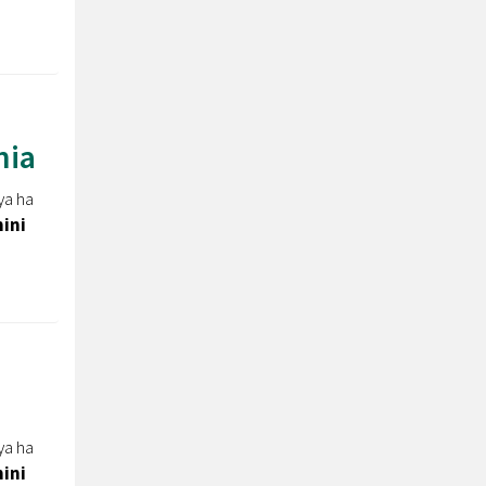
nia
ya ha
ini
ya ha
ini