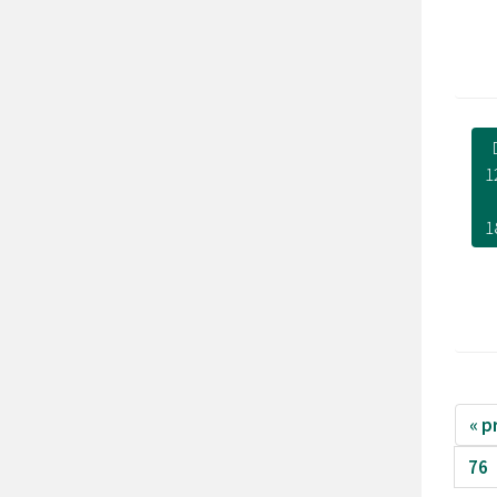
1
1
« p
76