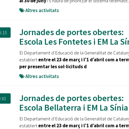
al 30 de juny
i s’haurà de prioritzar el sistema telemàtic.
Altres activitats
Jornades de portes obertes:
5:15
Escola Les Fontetes i EM La Sí
El Departament d’Educació de la Generalitat de Catalun
establert
entre el 23 de març i l’1 d’abril
com a term
per presentar les sol·licituds d
Altres activitats
Jornades de portes obertes:
:30
Escola Bellaterra i EM La Sínia
El Departament d’Educació de la Generalitat de Catalun
establert
entre el 23 de març i l’1 d’abril
com a term