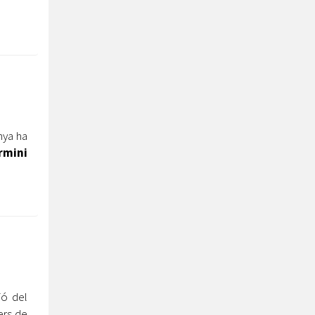
nya ha
ermini
ió del
ers de