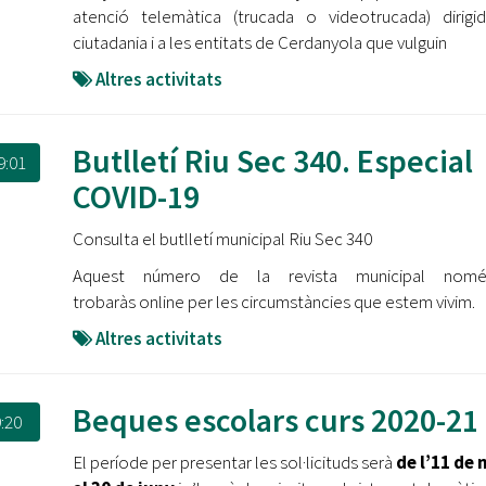
atenció telemàtica (trucada o videotrucada) dirigi
ciutadania i a les entitats de Cerdanyola que vulguin
Altres activitats
Butlletí Riu Sec 340. Especial
9:01
COVID-19
Consulta el butlletí municipal Riu Sec 340
Aquest número de la revista municipal nom
trobaràs online per les circumstàncies que estem vivim.
Altres activitats
Beques escolars curs 2020-21
:20
El període per presentar les sol·licituds serà
de l’11 de