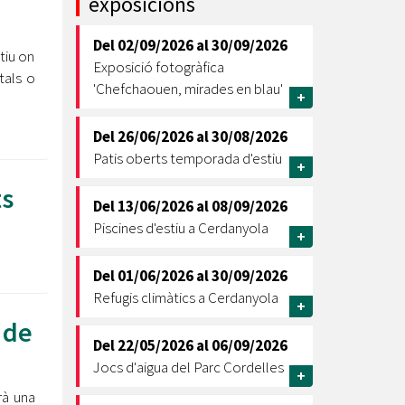
exposicions
Ètica i Integritat
Del
02/09/2026
al
30/09/2026
Entitats
tiu on
Exposició fotogràfica
tals o
Retiment de Comptes
'Chefchaouen, mirades en blau'
+
Equipaments
Accés a Informació Pública
Del
26/06/2026
al
30/08/2026
Patis oberts temporada d'estiu
Mercats Municipals
+
Dades Obertes
ts
Del
13/06/2026
al
08/09/2026
Webs Municipals
Catàleg de Serveis i Tràmits
Piscines d'estiu a Cerdanyola
+
Del
01/06/2026
al
30/09/2026
Refugis climàtics a Cerdanyola
+
 de
Del
22/05/2026
al
06/09/2026
Jocs d'aigua del Parc Cordelles
+
arà una