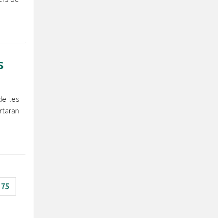
s
de les
rtaran
75