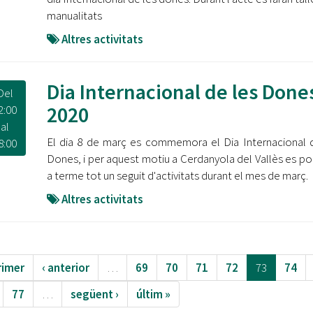
manualitats
Altres activitats
Dia Internacional de les Done
Del
2020
2:00
al
El dia 8 de març es commemora el Dia Internacional 
8:00
Dones, i per aquest motiu a Cerdanyola del Vallès es po
a terme tot un seguit d'activitats durant el mes de març.
Altres activitats
rimer
‹ anterior
…
69
70
71
72
73
74
77
…
següent ›
últim »