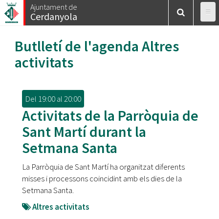
Vés
Ajuntament de
Cerdanyola
al
contingut
Butlletí de l'agenda
Altres
activitats
Del
19:00
al
20:00
Activitats de la Parròquia de
Sant Martí durant la
Setmana Santa
La Parròquia de Sant Martí ha organitzat diferents
misses i processons coincidint amb els dies de la
Setmana Santa.
Altres activitats