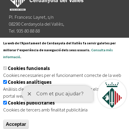
Pl. Francesc Layret, s/n
08290 Cerdanyola del Vallès,
Tel. 935 80 88 88
Segueix-nos a:
La web de l'Ajuntament de Cerdanyola del Vallès fa servir galetes per
millorar l'experiència de navegació dels seus usuaris.
Consulta més
informació
.
Subscriu-te al nostre butlletí
Cookies funcionals
Cookies necessaries per el funcionament correcte de la web
Cookies analítiques
|
|
|
Inici
Avís legal
Protecció de dades
Mapa del lloc
Anàlisis d'estadístiques que permeten millorar els serveis del
|
Accessibilitat
portal web
Cookies publicitàries
Cookies de tercers amb finalitat publicitària
Acceptar