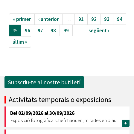
« primer
‹ anterior
…
91
92
93
94
95
96
97
98
99
…
següent ›
últim »
Subscriu-te al nostre butlletí
Activitats temporals o exposicions
Del
02/09/2026
al
30/09/2026
Exposició fotogràfica 'Chefchaouen, mirades en blau'
+