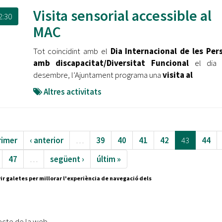
Visita sensorial accessible al
2:30
MAC
Tot coincidint amb el
Dia Internacional de les Per
amb discapacitat/Diversitat Funcional
el dia
desembre, l’Ajuntament programa una
visita al
Altres activitats
rimer
‹ anterior
…
39
40
41
42
43
44
47
…
següent ›
últim »
ir galetes per millorar l'experiència de navegació dels
ecte de la web