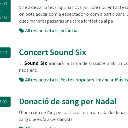
5:00
Vine a deixar la teva joguina nova i/o llibre nou en l'acte s
al
on pots acudir com a espectador o com a participant. 
3:00
dues maneres passaràs una tarda fantàstica al pa
Altres activitats
,
Infància
Concert Sound Six
8:30
El
Sound Six
animarà la tarda de dissabte amb un c
nadalenc.
Altres activitats
,
Festes populars
,
Infància
,
Músic
Donació de sang per Nadal
6:00
Última cita de l'any per participar en la jornada de donac
sang que es fa a Cerdanyola