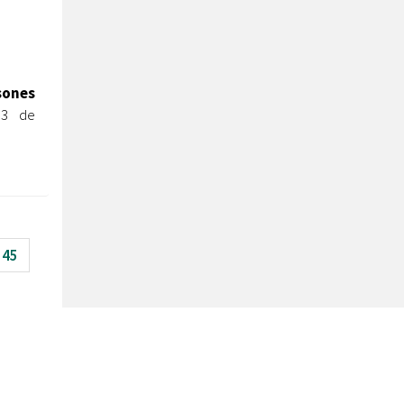
sones
 3 de
45