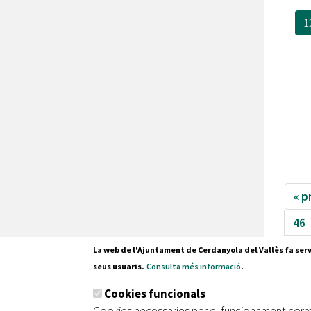
1
« p
46
La web de l'Ajuntament de Cerdanyola del Vallès fa serv
seus usuaris.
Consulta més informació
.
Cookies funcionals
Cookies necessaries per el funcionament corr