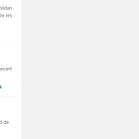
olidari
De les
oncert
a
ió de