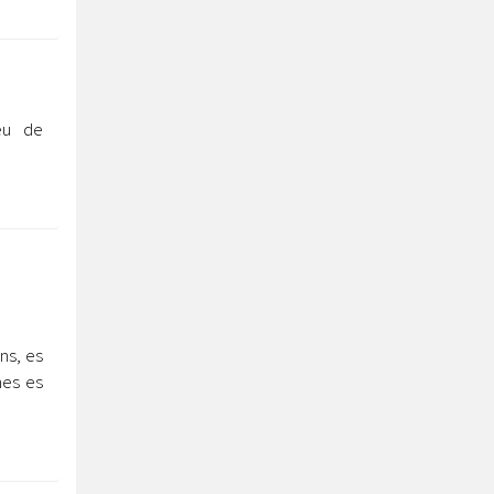
eu de
ns, es
nes es