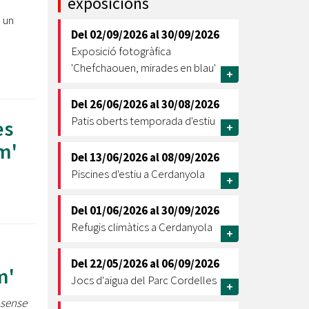
exposicions
 un
Ètica i Integritat
Del
02/09/2026
al
30/09/2026
Entitats
Exposició fotogràfica
Retiment de Comptes
'Chefchaouen, mirades en blau'
+
Equipaments
Accés a Informació Pública
Del
26/06/2026
al
30/08/2026
Patis oberts temporada d'estiu
Mercats Municipals
es
+
Dades Obertes
m'
Del
13/06/2026
al
08/09/2026
Webs Municipals
Catàleg de Serveis i Tràmits
Piscines d'estiu a Cerdanyola
+
Del
01/06/2026
al
30/09/2026
Refugis climàtics a Cerdanyola
+
Del
22/05/2026
al
06/09/2026
m'
Jocs d'aigua del Parc Cordelles
+
 sense