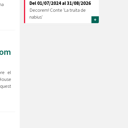
Del
01/07/2024
al
31/08/2026
na
Decorem! Conte 'La truita de
nabius'
+
dom
bre el
House
aquest