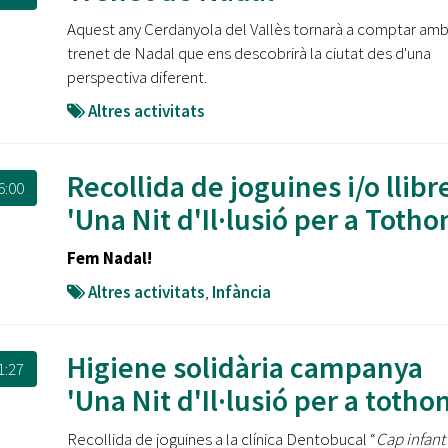
Oberta la convocatòria d'Ajuts per a l'autoocupació
Aquest any Cerdanyola del Vallès tornarà a comptar amb
jove 2026
trenet de Nadal que ens descobrirà la ciutat des d'una
Cerdanyola opta a més de 5 milions d'euros del Pla de
perspectiva diferent.
Barris per transformar les Fontetes, Quatre Cantons i
Altres activitats
l'entorn de l'avinguda Catalunya
El FIT presenta el cartell de la seva 16a edició i dona el
Recollida de joguines i/o llibr
tret de sortida al festival
6:00
'Una Nit d'Il·lusió per a Totho
L’Ajuntament reparteix ulleres gratuïtes per veure
l'eclipsi solar
Fem Nadal!
Altres activitats
,
Infància
Higiene solidària campanya
1:27
'Una Nit d'Il·lusió per a totho
Recollida de joguines a la clínica Dentobucal “
Cap infant