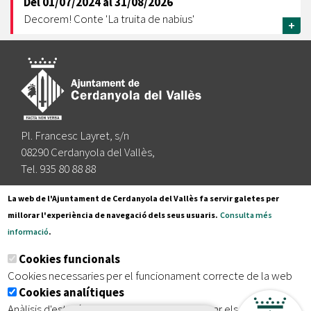
Del
01/07/2024
al
31/08/2026
Decorem! Conte 'La truita de nabius'
+
Pl. Francesc Layret, s/n
08290 Cerdanyola del Vallès,
Tel. 935 80 88 88
Segueix-nos a:
La web de l'Ajuntament de Cerdanyola del Vallès fa servir galetes per
millorar l'experiència de navegació dels seus usuaris.
Consulta més
informació
.
Subscriu-te al nostre butlletí
Cookies funcionals
Cookies necessaries per el funcionament correcte de la web
Cookies analítiques
|
|
|
Inici
Avís legal
Protecció de dades
Mapa del lloc
Anàlisis d'estadístiques que permeten millorar els serveis del