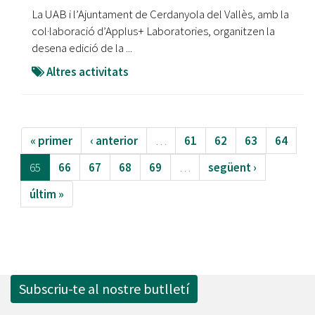
La UAB i l’Ajuntament de Cerdanyola del Vallès, amb la
col·laboració d’Applus+ Laboratories, organitzen la
desena edició de la ...
Altres activitats
« primer
‹ anterior
…
61
62
63
64
65
66
67
68
69
…
següent ›
últim »
Subscriu-te al nostre butlletí