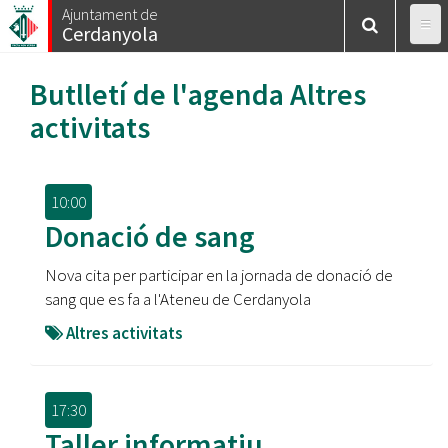
Vés
Ajuntament de
Cerdanyola
al
contingut
Butlletí de l'agenda
Altres
activitats
10:00
Donació de sang
Nova cita per participar en la jornada de donació de
sang que es fa a l'Ateneu de Cerdanyola
Altres activitats
17:30
Taller informatiu