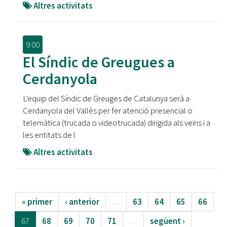
Altres activitats
9:00
El Síndic de Greugues a
Cerdanyola
L'equip del Síndic de Greuges de Catalunya serà a
Cerdanyola del Vallès per fer atenció presencial o
telemàtica (trucada o videotrucada) dirigida als veïns i a
les entitats de l
Altres activitats
« primer
‹ anterior
…
63
64
65
66
67
68
69
70
71
…
següent ›