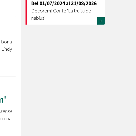
Del
01/07/2024
al
31/08/2026
Decorem! Conte 'La truita de
nabius'
+
 bona
Lindy
m'
 sense
in una