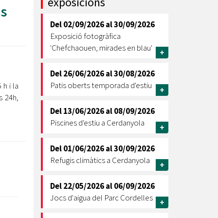
exposicions
s
Ètica i Integritat
Del
02/09/2026
al
30/09/2026
Entitats
Exposició fotogràfica
Retiment de Comptes
'Chefchaouen, mirades en blau'
+
Equipaments
Accés a Informació Pública
Del
26/06/2026
al
30/08/2026
Patis oberts temporada d'estiu
h i la
Mercats Municipals
+
Dades Obertes
s 24h,
Del
13/06/2026
al
08/09/2026
Webs Municipals
Catàleg de Serveis i Tràmits
Piscines d'estiu a Cerdanyola
+
Del
01/06/2026
al
30/09/2026
Refugis climàtics a Cerdanyola
+
Del
22/05/2026
al
06/09/2026
Jocs d'aigua del Parc Cordelles
+