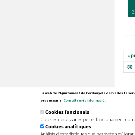
2
« p
88
La web de l'Ajuntament de Cerdanyola del Vallès fa serv
seus usuaris.
Consulta més informació
.
Pl. Fran
Cookies funcionals
08290 C
Cookies necessaries per el funcionament corr
Tel. 935
Cookies analítiques
Anàlisis d'estadístiques que permeten millorar 