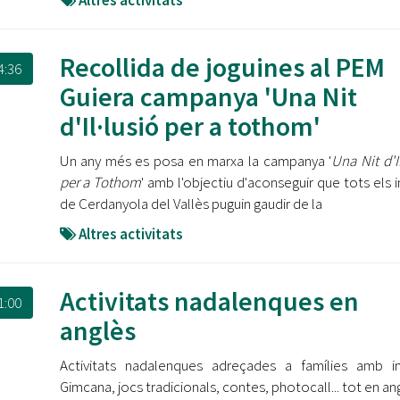
Altres activitats
Recollida de joguines al PEM
4:36
Guiera campanya 'Una Nit
d'Il·lusió per a tothom'
Un any més es posa en marxa la campanya '
Una Nit d'I
per a Tothom
' amb l'objectiu d'aconseguir que tots els i
de Cerdanyola del Vallès puguin gaudir de la
Altres activitats
Activitats nadalenques en
1:00
anglès
Activitats nadalenques adreçades a famílies amb in
Gimcana, jocs tradicionals, contes, photocall... tot en an