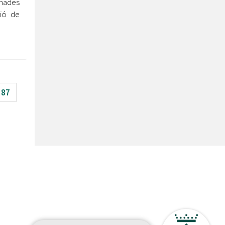
nades
ció de
87
etí