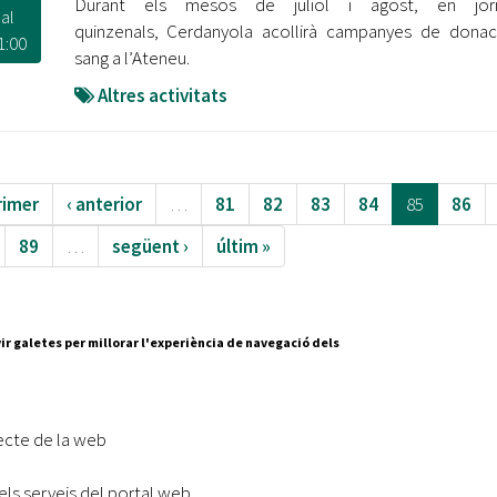
Durant els mesos de juliol i agost, en jor
al
quinzenals, Cerdanyola acollirà campanyes de dona
1:00
sang a l’Ateneu.
Altres activitats
rimer
‹ anterior
…
81
82
83
84
85
86
89
…
següent ›
últim »
ir galetes per millorar l'experiència de navegació dels
Segueix-nos a:
cesc Layret, s/n
erdanyola del Vallès,
ecte de la web
 80 88 88
els serveis del portal web
Subscriu-te al nostre butll