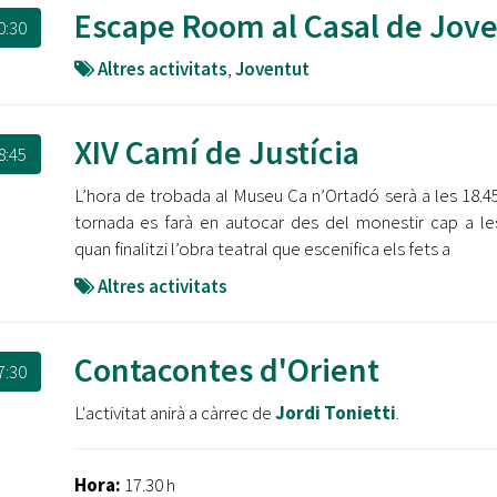
Oberta la convocatòria d'Ajuts per a l'autoocupació
Escape Room al Casal de Jove
0:30
jove 2026
Altres activitats
,
Joventut
Cerdanyola opta a més de 5 milions d'euros del Pla de
Barris per transformar les Fontetes, Quatre Cantons i
l'entorn de l'avinguda Catalunya
XIV Camí de Justícia
8:45
El FIT presenta el cartell de la seva 16a edició i dona el
L’hora de trobada al Museu Ca n’Ortadó serà a les 18.45 
tret de sortida al festival
tornada es farà en autocar des del monestir cap a le
quan finalitzi l’obra teatral que escenifica els fets a
L’Ajuntament reparteix ulleres gratuïtes per veure
l'eclipsi solar
Altres activitats
Contacontes d'Orient
7:30
L'activitat anirà a càrrec de
Jordi Tonietti
.
Hora:
17.30 h