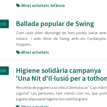
Altres activitats
,
Infància
Ballada popular de Swing
2:00
Com cada últim diumenge de mes podeu ballar amb
música i amb ritme de Swing amb els Cerdanyola 
Hoppers.
Altres activitats
Higiene solidària campanya
0:00
'Una Nit d'Il·lusió per a totho
Recollida de joguines a la clínica Dentobucal “
Cap infant
joguina
”. Les persones, tant clients com no, que port
joguina disposaran higiene bucodental gratuï