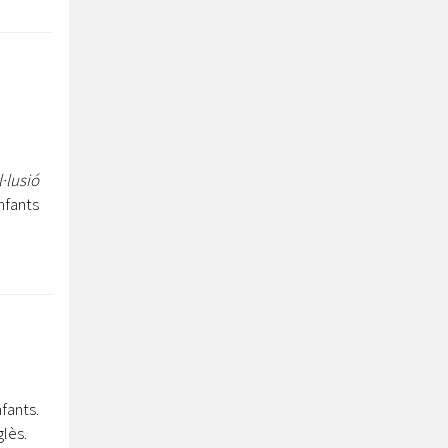
l·lusió
nfants
fants.
glès.