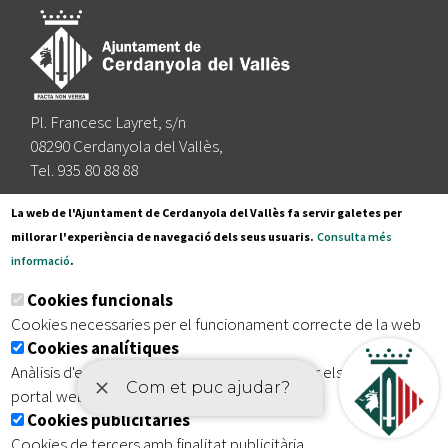
Pl. Francesc Layret, s/n
08290 Cerdanyola del Vallès,
Tel. 935 80 88 88
Segueix-nos a:
La web de l'Ajuntament de Cerdanyola del Vallès fa servir galetes per
millorar l'experiència de navegació dels seus usuaris.
Consulta més
informació
.
Subscriu-te al nostre butlletí
Cookies funcionals
Cookies necessaries per el funcionament correcte de la web
Cookies analítiques
|
|
|
Inici
Avís legal
Protecció de dades
Mapa del lloc
Anàlisis d'estadístiques que permeten millorar els serveis del
|
Accessibilitat
portal web
Cookies publicitàries
Cookies de tercers amb finalitat publicitària