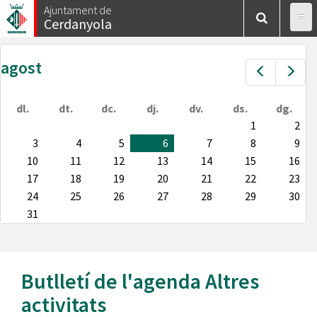
Vés
Ajuntament de
Cerdanyola
al
contingut
agost
Prev
Nex
dl.
dt.
dc.
dj.
dv.
ds.
dg.
1
2
3
4
5
6
7
8
9
10
11
12
13
14
15
16
17
18
19
20
21
22
23
24
25
26
27
28
29
30
31
Butlletí de l'agenda
Altres
activitats