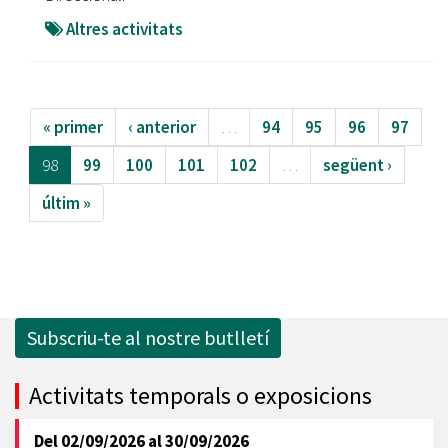
Altres activitats
« primer
‹ anterior
…
94
95
96
97
98
99
100
101
102
…
següent ›
últim »
Subscriu-te al nostre butlletí
Activitats temporals o exposicions
Del
02/09/2026
al
30/09/2026