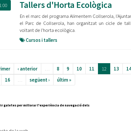
Tallers d'Horta Ecològica
1:00
En el marc del programa Alimentem Collserola, l'Ajunta
el Parc de Collserola, han organitzat un cicle de tall
voltant de l'horta ecològica.
Cursos i tallers
rimer
‹ anterior
…
8
9
10
11
12
13
1
16
…
següent ›
últim »
ir galetes per millorar l'experiència de navegació dels
Segueix-nos a:
cesc Layret, s/n
erdanyola del Vallès,
ecte de la web