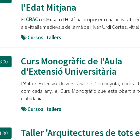
Oberta la convocatòria d'Ajuts per a l'autoocupació
l'Edat Mitjana
jove 2026
El
CRAC
i el Museu d'Història proposem una activitat de
Cerdanyola opta a més de 5 milions d'euros del Pla de
als vitralls medievals de la mà de l'Ivan Urdi Cortes, vitral
Barris per transformar les Fontetes, Quatre Cantons i
l'entorn de l'avinguda Catalunya
Cursos i tallers
El FIT presenta el cartell de la seva 16a edició i dona el
tret de sortida al festival
Curs Monogràfic de l'Aula
8:00
d'Extensió Universitària
L’Ajuntament reparteix ulleres gratuïtes per veure
l'eclipsi solar
L'Aula d'Extensió Universitària de Cerdanyola, durà a 
com cada any, el Curs Monogràfic que està obert a t
ciutadania.
Cursos i tallers
Taller 'Arquitectures de tots e
1:30