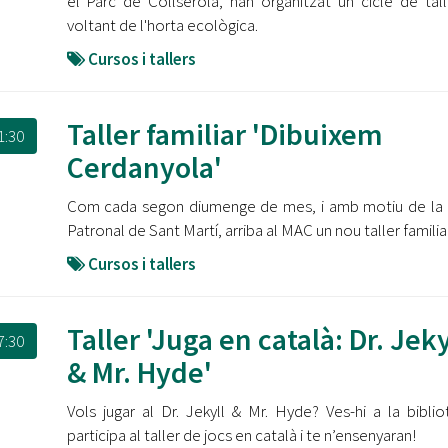
el Parc de Collserola, han organitzat un cicle de tall
voltant de l'horta ecològica.
Cursos i tallers
Taller familiar 'Dibuixem
1:30
Cerdanyola'
Com cada segon diumenge de mes, i amb motiu de la
Patronal de Sant Martí, arriba al MAC un nou taller familiar
Cursos i tallers
Taller 'Juga en català: Dr. Jeky
7:30
& Mr. Hyde'
Vols jugar al Dr. Jekyll & Mr. Hyde? Ves-hi a la biblio
participa al taller de jocs en català i te n’ensenyaran!