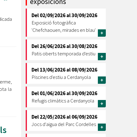
exposicions
Ètica i Integritat
Del
02/09/2026
al
30/09/2026
Entitats
dicada
Exposició fotogràfica
Retiment de Comptes
'Chefchaouen, mirades en blau'
+
Equipaments
Accés a Informació Pública
Del
26/06/2026
al
30/08/2026
Patis oberts temporada d'estiu
Mercats Municipals
+
Dades Obertes
Del
13/06/2026
al
08/09/2026
Webs Municipals
Catàleg de Serveis i Tràmits
Piscines d'estiu a Cerdanyola
+
terme,
ota la
Del
01/06/2026
al
30/09/2026
Refugis climàtics a Cerdanyola
+
Del
22/05/2026
al
06/09/2026
Jocs d'aigua del Parc Cordelles
ls
+