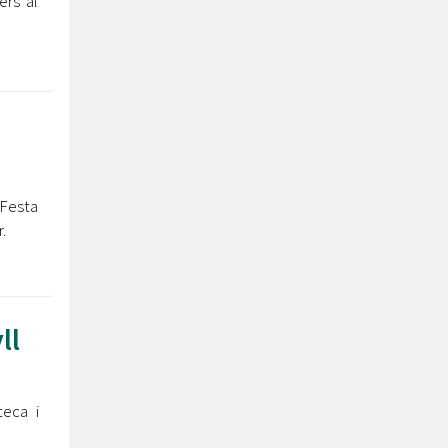
ers al
 Festa
.
ll
teca i