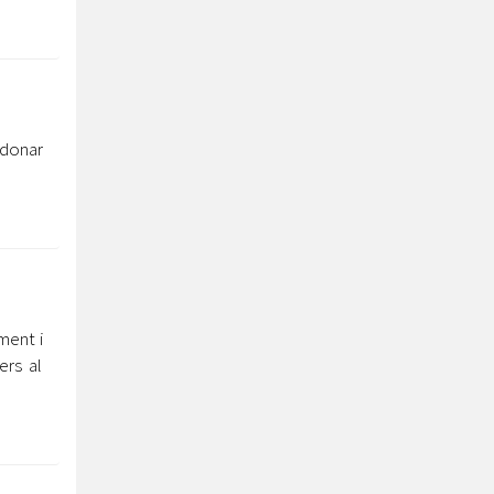
 donar
ment i
ers al