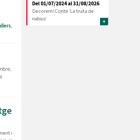
Del
01/07/2024
al
31/08/2026
Decorem! Conte 'La truita de
nabius'
+
llers
,
mbre,
a.
atge
ment i