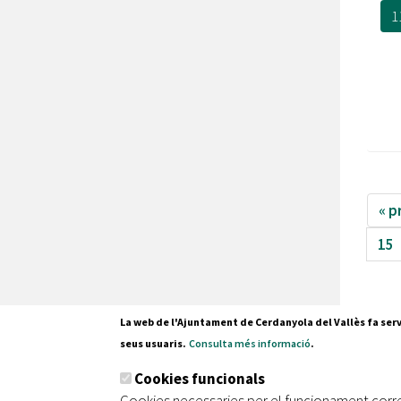
1
« p
15
La web de l'Ajuntament de Cerdanyola del Vallès fa serv
seus usuaris.
Consulta més informació
.
Pl. Fran
Cookies funcionals
08290 C
Cookies necessaries per el funcionament corr