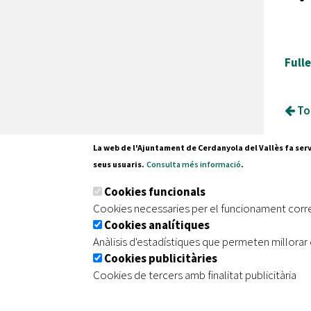
Full
Tor
La web de l'Ajuntament de Cerdanyola del Vallès fa serv
seus usuaris.
Consulta més informació
.
Pl. Fran
Cookies funcionals
08290 C
Cookies necessaries per el funcionament corr
Tel. 935
Cookies analítiques
Anàlisis d'estadístiques que permeten millorar 
Cookies publicitàries
|
|
|
Inici
Avís legal
Protecció de dades
Mapa de
Cookies de tercers amb finalitat publicitària