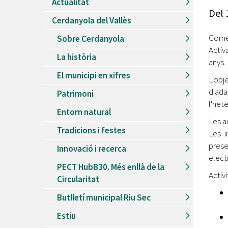
Actualitat
Recursos Humans
Del
Cerdanyola del Vallès
Del
26/06/2026
al
30/08/2026
Patis oberts temporada d'estiu
Comen
Sobre Cerdanyola
Activ
Del
13/06/2026
al
08/09/2026
La història
Piscines d'estiu a Cerdanyola
anys.
El municipi en xifres
Del
01/06/2026
al
30/09/2026
L'obj
Refugis climàtics a Cerdanyola
d'ad
Patrimoni
l'hete
Del
22/05/2026
al
06/09/2026
Entorn natural
Jocs d'aigua del Parc Cordelles
Les a
Tradicions i festes
Del
01/07/2024
al
31/08/2026
Les i
Decorem! Conte 'La truita de nabius'
prese
Innovació i recerca
elect
PECT HubB30. Més enllà de la
Activi
Circularitat
Butlletí municipal Riu Sec
Estiu