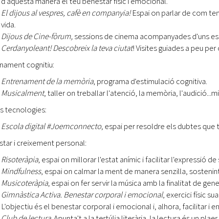
d'aquesta manera el teu benestar físic i emocional.
El dijous al vespres, cafè en companyia!
Espai on parlar de com teni
vida.
Dijous de Cine-fòrum,
sessions de cinema acompanyades d'uns esp
Cerdanyoleant! Descobreix la teva ciutat
! Visites guiades a peu per c
nament cognitiu:
Entrenament de la memòria
, programa d'estimulació cognitiva.
Musicalment
, taller on treballar l'atenció, la memòria, l'audició...
 tecnologies:
Escola digital #Joemconnecto
, espai per resoldre els dubtes que 
tar i creixement personal:
Risoteràpia
, espai on millorar l'estat anímic i facilitar l'expressió d
Mindfulness
, espai on calmar la ment de manera senzilla, sostenint e
Musicoteràpia
, espai on fer servir la música amb la finalitat de gene
Gimnàstica Activa. Benestar corporal i emocional
, exercici físic 
L'objectiu és el benestar corporal i emocional i, alhora, facilitar i en
Club de lectura
. Apunta't a la tertúlia literària, la lectura és un pl