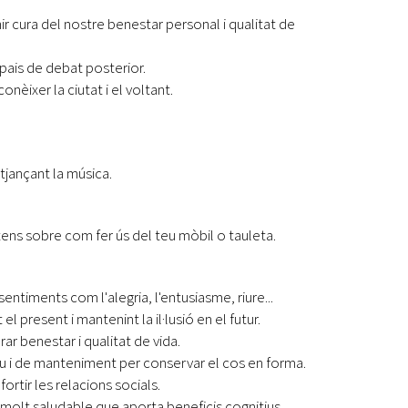
r cura del nostre benestar personal i qualitat de
ais de debat posterior.
onèixer la ciutat i el voltant.
mitjançant la música.
tens sobre com fer ús del teu mòbil o tauleta.
e sentiments com l'alegria, l'entusiasme, riure...
l present i mantenint la il·lusió en el futur.
rar benestar i qualitat de vida.
suau i de manteniment per conservar el cos en forma.
fortir les relacions socials.
aer molt saludable que aporta beneficis cognitius,