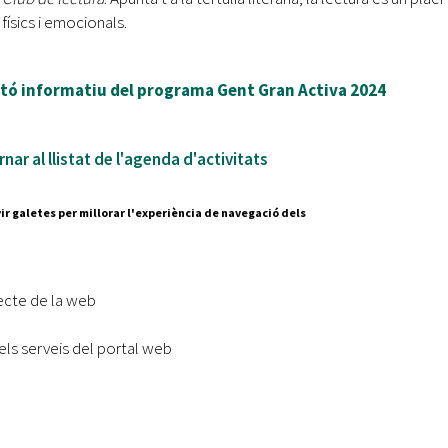
físics i emocionals.
etó informatiu del programa Gent Gran Activa 2024
nar al llistat de l'agenda d'activitats
ir galetes per millorar l'experiència de navegació dels
Segueix-nos a:
cesc Layret, s/n
erdanyola del Vallès,
ecte de la web
 80 88 88
els serveis del portal web
Subscriu-te al nostre butll
|
l lloc
Accessibilitat