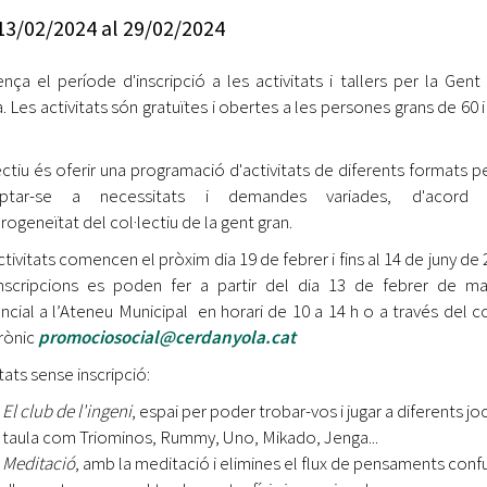
Oberta la convocatòria d'Ajuts per a l'autoocupació
13/02/2024
al
29/02/2024
jove 2026
ça el període d'inscripció a les activitats i tallers per la Gent
Cerdanyola opta a més de 5 milions d'euros del Pla de
Barris per transformar les Fontetes, Quatre Cantons i
a. Les activitats són gratuïtes i obertes a les persones grans de 60 
l'entorn de l'avinguda Catalunya
ectiu és oferir una programació d'activitats de diferents formats pe
El FIT presenta el cartell de la seva 16a edició i dona el
aptar-se a necessitats i demandes variades, d'acord
tret de sortida al festival
rogeneïtat del col·lectiu de la gent gran.
L’Ajuntament reparteix ulleres gratuïtes per veure
ctivitats comencen el pròxim dia 19 de febrer i fins al 14 de juny de 
l'eclipsi solar
nscripcions es poden fer a partir del dia 13 de febrer de m
ncial a l’Ateneu Municipal en horari de 10 a 14 h o a través del c
rònic
promociosocial@cerdanyola.cat
tats sense inscripció:
El club de l'ingeni
, espai per poder trobar-vos i jugar a diferents jo
taula com Triominos, Rummy, Uno, Mikado, Jenga...
Meditació
, amb la meditació i elimines el flux de pensaments con