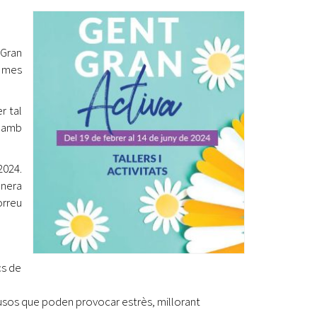
Ètica i Integritat
Entitats
 Gran
Retiment de Comptes
i mes
Equipaments
Accés a Informació Pública
r tal
Mercats Municipals
 amb
Dades Obertes
2024.
Webs Municipals
Catàleg de Serveis i Tràmits
anera
orreu
cs de
fusos que poden provocar estrès, millorant