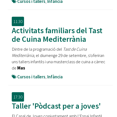
Cursos i tallers
,
Infància
11:30
Activitats familiars del Tast
de Cuina Mediterrània
Dintre de la programació del
Tast de Cuina
Mediterrània
, el diumenge 29 de setembre, s'oferiran
uns tallers infantils i una masterclass de cuina a càrrec
de
Mas
Cursos i tallers
,
Infància
17:30
Taller 'Pòdcast per a joves'
El Casal de Joves conjuntament amb l’Espai Infantil