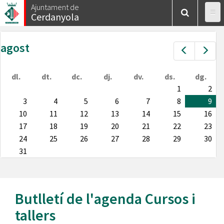
Vés
Ajuntament de
Cerdanyola
al
contingut
agost
Prev
Nex
dl.
dt.
dc.
dj.
dv.
ds.
dg.
1
2
3
4
5
6
7
8
9
10
11
12
13
14
15
16
17
18
19
20
21
22
23
24
25
26
27
28
29
30
31
Butlletí de l'agenda
Cursos i
tallers