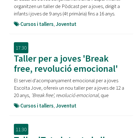
organitzen un taller de Pòdcast per a joves, dirigit a
infants i joves de 9 anys (4t primària) fins a 16 anys.
Cursos i tallers
,
Joventut
17:30
Taller per a joves 'Break
free, revolució emocional'
El servei d'acompanyament emocional per a joves
Escolta Jove, ofereix un nou
taller per a joves de 12 a
20 anys,
'Break free', revolució emocional
, que
Cursos i tallers
,
Joventut
11:30