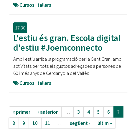
Cursos i tallers
17:30
L'estiu és gran. Escola digital
d'estiu #Joemconnecto
Amb l'estiu arriba la programació per la Gent Gran, amb
activitats per tots els gustos adreçades a persones de
60 i més anys de Cerdanyola del Vallès
Cursos i tallers
« primer
‹ anterior
…
3
4
5
6
7
8
9
10
11
…
següent ›
últim »