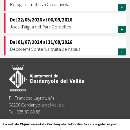
Refugis climàtics a Cerdanyola
+
Del
22/05/2026
al
06/09/2026
Jocs d'aigua del Parc Cordelles
+
Del
01/07/2024
al
31/08/2026
Decorem! Conte 'La truita de nabius'
+
Pl. Francesc Layret, s/n
08290 Cerdanyola del Vallès,
Tel. 935 80 88 88
Segueix-nos a:
La web de l'Ajuntament de Cerdanyola del Vallès fa servir galetes per