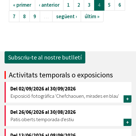
« primer
‹ anterior
1
2
3
4
5
6
7
8
9
…
següent ›
últim »
Subscriu-te al nostre butlletí
Activitats temporals o exposicions
Del
02/09/2026
al
30/09/2026
Exposició fotogràfica 'Chefchaouen, mirades en blau'
+
Del
26/06/2026
al
30/08/2026
Patis oberts temporada d'estiu
+
Del
13/06/2026
al
08/09/2026