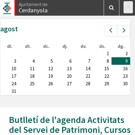
Vés
Ajuntament de
Cerdanyola
al
contingut
agost
Prev
Nex
dl.
dt.
dc.
dj.
dv.
ds.
dg.
1
2
3
4
5
6
7
8
9
10
11
12
13
14
15
16
17
18
19
20
21
22
23
24
25
26
27
28
29
30
31
Butlletí de l'agenda
Activitats
del Servei de Patrimoni
,
Cursos