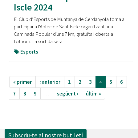
Iscle 2024
El Club d’Esports de Muntanya de Cerdanyola torna a
participar a l'Aplec de Sant Iscle organitzant una
Caminada Popular d'uns 7 km, gratuïta i oberta a
tothom. La sortida serà
Esports
« primer
‹ anterior
1
2
3
4
5
6
7
8
9
…
següent ›
últim »
Subscriu-te al nostre butlletí