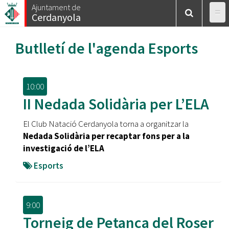
Vés
Ajuntament de
Cerdanyola
al
contingut
Butlletí de l'agenda
Esports
10:00
II Nedada Solidària per L’ELA
El Club Natació Cerdanyola torna a organitzar la
Nedada Solidària per recaptar fons per a la
investigació de l’ELA
Esports
9:00
Torneig de Petanca del Roser