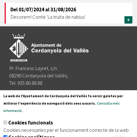
Del
01/07/2024
al
31/08/2026
Decorem! Conte 'La truita de nabius'
+
Pl. Francesc Layret, s/n
08290 Cerdanyola del Vallès,
Tel. 935 80 88 88
Segueix-nos a:
La web de l'Ajuntament de Cerdanyola del Vallès fa servir galetes per
millorar l'experiència de navegació dels seus usuaris.
Consulta més
informació
.
Subscriu-te al nostre butlletí
Cookies funcionals
Cookies necessaries per el funcionament correcte de la web