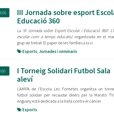
III Jornada sobre esport Escola
8:00
Educació 360
La '
III Jornada sobre Esport Escolar i Educació 360'. L'
escolar com a temps educatiu
' organitzada en el ma
grup de treball El paper de les famílies a la ci
Esports
,
Jornades i seminaris
I Torneig Solidari Futbol Sala
:00
aleví
L'AMPA de l'Escola Les Fontetes organitza un torn
futbol solidari per recaudar diners per la Marató T
enguany està dedicada a la lluita contra el càncer.
Esports