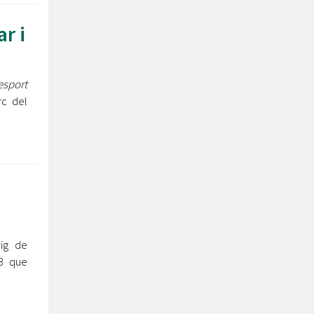
r i
esport
rc del
eig de
V3 que