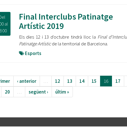
Final Interclubs Patinatge
Del
Artístic 2019
00
al
8:00
Els dies 12 i 13 d'octubre tindrà lloc la
Final d'Intercl
Patinatge Artístic
de la territorial de Barcelona.
Esports
rimer
‹ anterior
…
12
13
14
15
16
17
20
…
següent ›
últim »