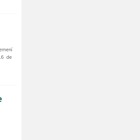
emení
16 de
e