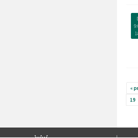
9:
1
« p
19