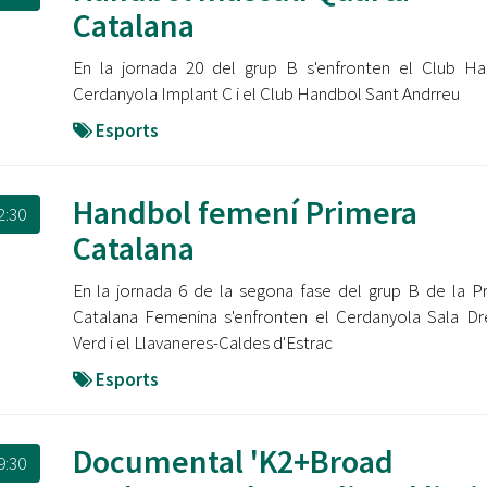
Oberta la convocatòria d'Ajuts per a l'autoocupació
Catalana
jove 2026
En la jornada 20 del grup B s'enfronten el Club H
Cerdanyola opta a més de 5 milions d'euros del Pla de
Cerdanyola Implant C i el Club Handbol Sant Andrreu
Barris per transformar les Fontetes, Quatre Cantons i
l'entorn de l'avinguda Catalunya
Esports
El FIT presenta el cartell de la seva 16a edició i dona el
tret de sortida al festival
Handbol femení Primera
2:30
Catalana
L’Ajuntament reparteix ulleres gratuïtes per veure
l'eclipsi solar
En la jornada 6 de la segona fase del grup B de la P
Catalana Femenina s'enfronten el Cerdanyola Sala D
Verd i el Llavaneres-Caldes d'Estrac
Esports
Documental 'K2+Broad
9:30