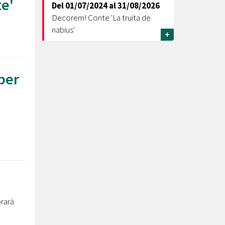
te'
Del
01/07/2024
al
31/08/2026
Decorem! Conte 'La truita de
nabius'
+
per
brarà