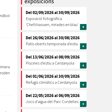
exposicions
Ètica i Integritat
Del
02/09/2026
al
30/09/2026
Entitats
andbol
Exposició fotogràfica
Retiment de Comptes
'Chefchaouen, mirades en blau'
+
Equipaments
Accés a Informació Pública
Del
26/06/2026
al
30/08/2026
Patis oberts temporada d'estiu
Mercats Municipals
+
Dades Obertes
Del
13/06/2026
al
08/09/2026
Webs Municipals
Catàleg de Serveis i Tràmits
Piscines d'estiu a Cerdanyola
+
rimera
resden
Del
01/06/2026
al
30/09/2026
Refugis climàtics a Cerdanyola
+
Del
22/05/2026
al
06/09/2026
Jocs d'aigua del Parc Cordelles
+