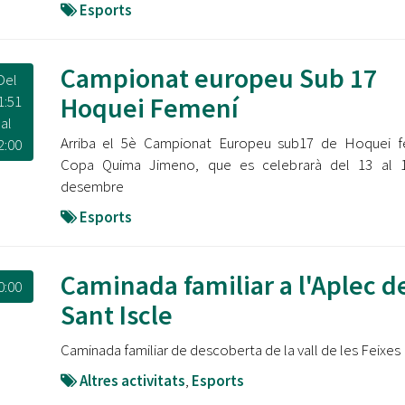
Esports
Campionat europeu Sub 17
Del
Hoquei Femení
1:51
al
Arriba el 5è Campionat Europeu sub17 de Hoquei f
2:00
Copa Quima Jimeno, que es celebrarà del 13 al 
desembre⠀⠀⠀⠀⠀⠀⠀
Esports
Caminada familiar a l'Aplec d
0:00
Sant Iscle
Caminada familiar de descoberta de la vall de les Feixes
Altres activitats
,
Esports