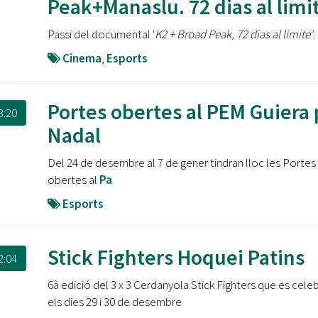
Peak+Manaslu. 72 dias al limi
Passi del documental '
K2 + Broad Peak, 72 dias al limite'
.
Cinema
,
Esports
Portes obertes al PEM Guiera 
3:20
Nadal
Del 24 de desembre al 7 de gener tindran lloc les Portes
obertes al
Pa
Esports
Stick Fighters Hoquei Patins
2:04
6à edició del 3 x 3 Cerdanyola Stick Fighters que es cele
els dies 29 i 30 de desembre