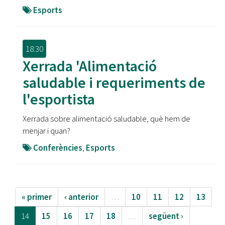
Esports
18:30
Xerrada 'Alimentació
saludable i requeriments de
l'esportista
Xerrada sobre alimentació saludable, què hem de
menjar i quan?
Conferències
,
Esports
« primer
‹ anterior
…
10
11
12
13
14
15
16
17
18
…
següent ›