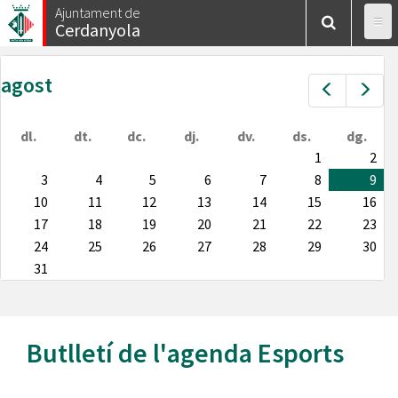
Vés
Ajuntament de
Cerdanyola
al
contingut
agost
Prev
Nex
dl.
dt.
dc.
dj.
dv.
ds.
dg.
1
2
3
4
5
6
7
8
9
10
11
12
13
14
15
16
17
18
19
20
21
22
23
24
25
26
27
28
29
30
31
Butlletí de l'agenda
Esports