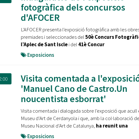
Oberta la convocatòria d'Ajuts per a l'autoocupació
fotogràfica dels concursos
jove 2026
d'AFOCER
Cerdanyola opta a més de 5 milions d'euros del Pla de
L'AFOCER presenta l'exposició fotogràfica amb les obre
Barris per transformar les Fontetes, Quatre Cantons i
l'entorn de l'avinguda Catalunya
premiades i seleccionades del
50è Concurs Fotogràfi
l’Aplec de Sant Iscle
i del
41è Concur
El FIT presenta el cartell de la seva 16a edició i dona el
Exposicions
tret de sortida al festival
L’Ajuntament reparteix ulleres gratuïtes per veure
Visita comentada a l'exposici
l'eclipsi solar
2:00
'Manuel Cano de Castro.Un
noucentista esborrat'
Visita comentada i dialogada sobre l'exposició que acull 
Museu d’Art de Cerdanyola i que, amb la col·laboració de
Museu Nacional d’Art de Catalunya,
ha reunit una
Exposicions