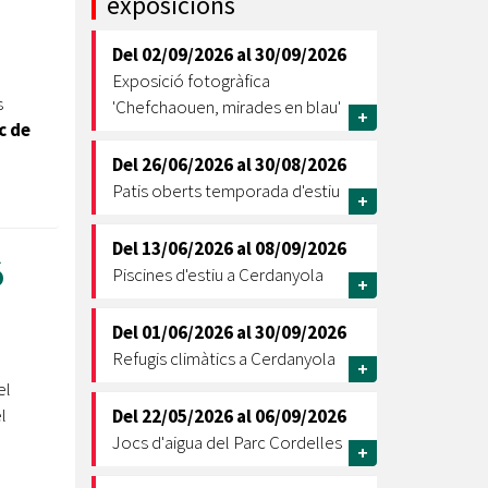
exposicions
Ètica i Integritat
Del
02/09/2026
al
30/09/2026
Entitats
Exposició fotogràfica
Retiment de Comptes
s
'Chefchaouen, mirades en blau'
+
Equipaments
c de
Accés a Informació Pública
Del
26/06/2026
al
30/08/2026
Patis oberts temporada d'estiu
Mercats Municipals
+
Dades Obertes
Del
13/06/2026
al
08/09/2026
Webs Municipals
Catàleg de Serveis i Tràmits
ó
Piscines d'estiu a Cerdanyola
+
Del
01/06/2026
al
30/09/2026
Refugis climàtics a Cerdanyola
+
el
l
Del
22/05/2026
al
06/09/2026
Jocs d'aigua del Parc Cordelles
+