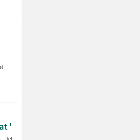
el
l
t '
s del