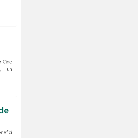
o-Cine
!', un
 de
enefici