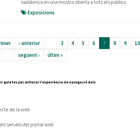
nadalenca en una mostra oberta a tots els públics.
Exposicions
rimer
‹ anterior
…
3
4
5
6
7
8
9
1
…
següent ›
últim »
ir galetes per millorar l'experiència de navegació dels
Segueix-nos a:
cesc Layret, s/n
erdanyola del Vallès,
ecte de la web
 80 88 88
els serveis del portal web
Subscriu-te al nostre butll
|
l lloc
Accessibilitat