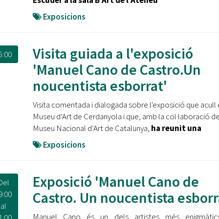
Escuder a la sala B'Art de l'Ateneu
Exposicions
Visita guiada a l'exposició
5:00
'Manuel Cano de Castro.Un
noucentista esborrat'
Visita comentada i dialogada sobre l'exposició que acull 
Museu d’Art de Cerdanyola i que, amb la col·laboració de
Museu Nacional d’Art de Catalunya,
ha reunit una
Exposicions
Exposició 'Manuel Cano de
Del
Castro. Un noucentista esborra
9:00
al
Manuel Cano és un dels artistes més enigmàtic
1:00