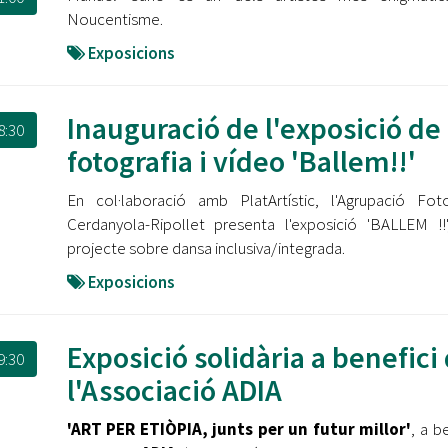
Noucentisme.
Exposicions
Inauguració de l'exposició de
8:30
fotografia i vídeo 'Ballem!!'
En col·laboració amb PlatArtístic, l'Agrupació Fot
Cerdanyola-Ripollet presenta l'exposició 'BALLEM !
projecte sobre dansa inclusiva/integrada.
Exposicions
Exposició solidària a benefici
9:30
l'Associació ADIA
'ART PER ETIÒPIA, junts per un futur millor'
, a b