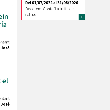
Del
01/07/2024
al
31/08/2026
Decorem! Conte 'La truita de
ein
nabius'
+
ría
entant
a José
 el
entant
a José