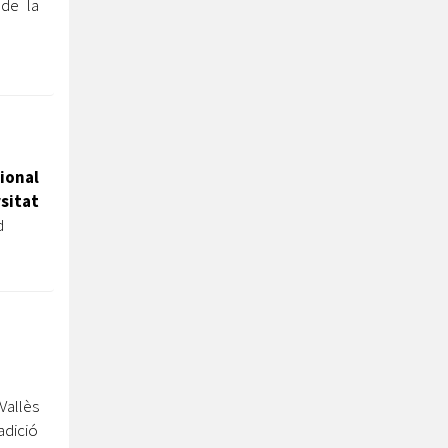
de la
ional
sitat
d
allès
adició