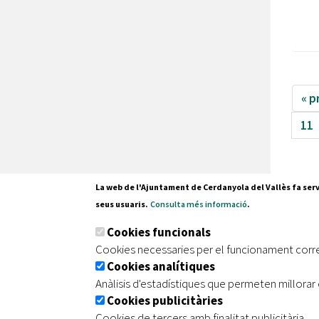
« p
11
La web de l'Ajuntament de Cerdanyola del Vallès fa serv
seus usuaris.
Consulta més informació
.
Pl. Fran
Cookies funcionals
08290 C
Cookies necessaries per el funcionament corr
Tel. 935
Cookies analítiques
Anàlisis d'estadístiques que permeten millorar 
Cookies publicitàries
|
|
|
Inici
Avís legal
Protecció de dades
Mapa de
Cookies de tercers amb finalitat publicitària