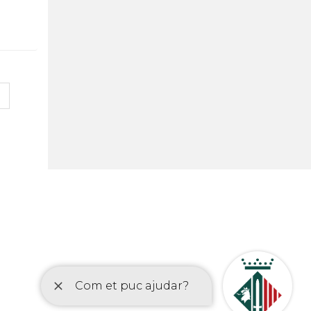
0
etí