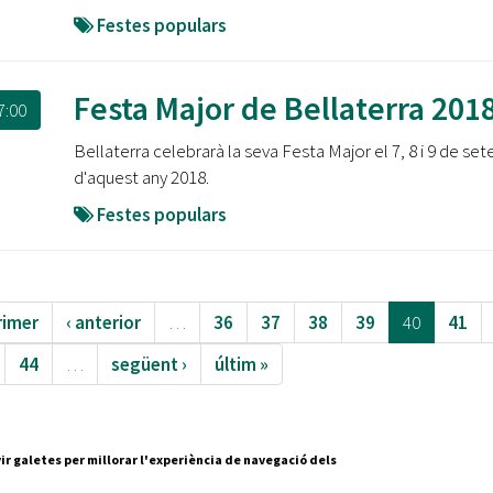
Festes populars
Festa Major de Bellaterra 201
7:00
Bellaterra celebrarà la seva Festa Major el 7, 8 i 9 de se
d'aquest any 2018.
Festes populars
rimer
‹ anterior
…
36
37
38
39
40
41
44
…
següent ›
últim »
ir galetes per millorar l'experiència de navegació dels