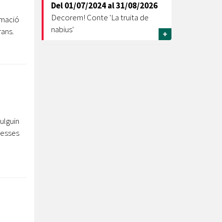
Del
01/07/2024
al
31/08/2026
Decorem! Conte 'La truita de
imació
nabius'
ans.
+
ulguin
resses