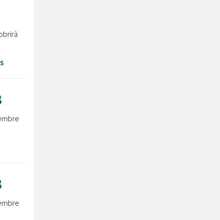
brirà
s
8
tembre
8
tembre