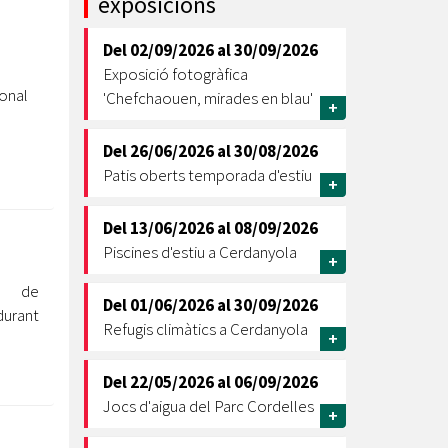
exposicions
Ètica i Integritat
Del
02/09/2026
al
30/09/2026
Entitats
Exposició fotogràfica
Retiment de Comptes
ional
'Chefchaouen, mirades en blau'
+
Equipaments
Accés a Informació Pública
Del
26/06/2026
al
30/08/2026
Patis oberts temporada d'estiu
Mercats Municipals
+
Dades Obertes
Del
13/06/2026
al
08/09/2026
Webs Municipals
Catàleg de Serveis i Tràmits
Piscines d'estiu a Cerdanyola
+
s de
Del
01/06/2026
al
30/09/2026
urant
Refugis climàtics a Cerdanyola
+
Del
22/05/2026
al
06/09/2026
Jocs d'aigua del Parc Cordelles
+