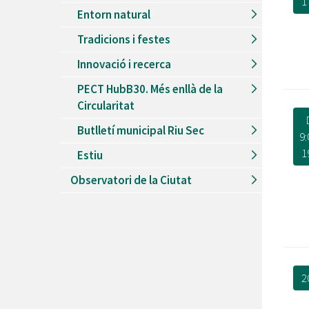
1
Entorn natural
Tradicions i festes
Innovació i recerca
PECT HubB30. Més enllà de la
Circularitat
Butlletí municipal Riu Sec
9:
1
Estiu
Observatori de la Ciutat
2