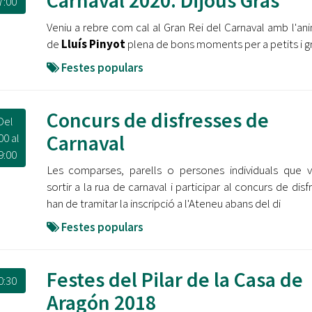
Carnaval 2020. Dijous Gras
7:00
Veniu a rebre com cal al Gran Rei del Carnaval amb l'an
de
Lluís Pinyot
plena de bons moments per a petits i gr
Festes populars
Concurs de disfresses de
Del
Carnaval
00
al
9:00
Les comparses, parells o persones individuals que v
sortir a la rua de carnaval i participar al concurs de disf
han de tramitar la inscripció a l'Ateneu abans del di
Festes populars
Festes del Pilar de la Casa de
0:30
Aragón 2018