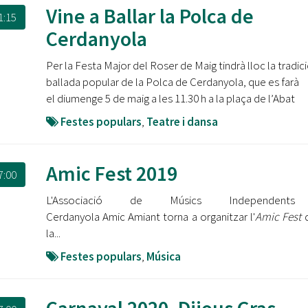
Oberta la convocatòria d'Ajuts per a l'autoocupació
Vine a Ballar la Polca de
1:15
jove 2026
Cerdanyola
Cerdanyola opta a més de 5 milions d'euros del Pla de
Per la Festa Major del Roser de Maig tindrà lloc la tradic
Barris per transformar les Fontetes, Quatre Cantons i
l'entorn de l'avinguda Catalunya
ballada popular de la Polca de Cerdanyola, que es farà
el diumenge 5 de maig a les 11.30 h a la plaça de l’Abat
El FIT presenta el cartell de la seva 16a edició i dona el
Festes populars
,
Teatre i dansa
tret de sortida al festival
L’Ajuntament reparteix ulleres gratuïtes per veure
Amic Fest 2019
l'eclipsi solar
7:00
L'Associació de Músics Independent
Cerdanyola Amic Amiant torna a organitzar l'
Amic Fest
d
la...
Festes populars
,
Música