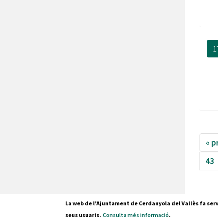
1
« p
43
La web de l'Ajuntament de Cerdanyola del Vallès fa serv
seus usuaris.
Consulta més informació
.