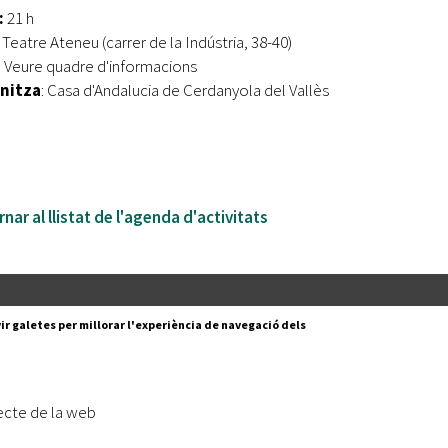
:
21 h
Teatre Ateneu (carrer de la Indústria, 38-40)
: Veure quadre d'informacions
nitza
: Casa d'Andalucia de Cerdanyola del Vallès
nar al llistat de l'agenda d'activitats
Segueix-nos a:
cesc Layret, s/n
ir galetes per millorar l'experiència de navegació dels
erdanyola del Vallès,
 80 88 88
Subscriu-te al nostre butll
ecte de la web
|
l lloc
Accessibilitat