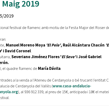
 Maig 2019
Oberta la convocatòria d'Ajuts per a l'autoocupació
jove 2026
5/2019
Cerdanyola opta a més de 5 milions d'euros del Pla de
Barris per transformar les Fontetes, Quatre Cantons i
cional festival de flamenc amb motiu de la Festa Major del Roser d
l'entorn de l'avinguda Catalunya
ran:
El FIT presenta el cartell de la seva 16a edició i dona el
tret de sortida al festival
nte,
Manuel Moreno Moya
'El Pele'
, Raúl Alcántara Chacón
'E
a
' i David Coronel
.
L’Ajuntament reparteix ulleres gratuïtes per veure
uitarra,
Severiano Jiménez Flores '
El Seve'
i José Gabriel
l'eclipsi solar
erón.
ll, el quadre flamenc de
María Dávila
.
ntrades a la venda a l’Ateneu de Cerdanyola o bé trucant l’entitat 
alucia de Cerdanyola del Vallès (
www.casa-andalucia-
anyola.org
), al 936 912 339, al preu de 15€, anticipada i 18€ el matei
stival.