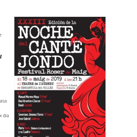
Ètica i Integritat
Entitats
Retiment de Comptes
e
Equipaments
Accés a Informació Pública
Mercats Municipals
l
Dades Obertes
Webs Municipals
Catàleg de Serveis i Tràmits
Casa
x dia