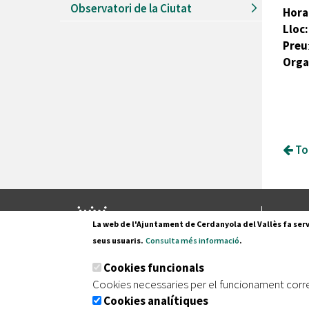
Observatori de la Ciutat
Hora
Lloc:
Preu
Orga
Tor
Pl. Fran
La web de l'Ajuntament de Cerdanyola del Vallès fa serv
08290 C
seus usuaris.
Consulta més informació
.
Tel. 935
Cookies funcionals
Cookies necessaries per el funcionament corr
Cookies analítiques
|
|
|
Inici
Avís legal
Protecció de dades
Mapa de