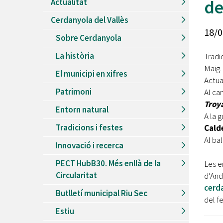
de
Actualitat
Recursos Humans
Cerdanyola del Vallès
Del
26/06/2026
al
30/08/2026
18/0
Patis oberts temporada d'estiu
Sobre Cerdanyola
Del
13/06/2026
al
08/09/2026
La història
Tradi
Piscines d'estiu a Cerdanyola
Maig.
El municipi en xifres
Del
01/06/2026
al
30/09/2026
Actua
Refugis climàtics a Cerdanyola
Patrimoni
Al ca
Del
22/05/2026
al
06/09/2026
Troy
Entorn natural
Jocs d'aigua del Parc Cordelles
A la g
Tradicions i festes
Cald
Del
01/07/2024
al
31/08/2026
Decorem! Conte 'La truita de nabius'
Al ba
Innovació i recerca
PECT HubB30. Més enllà de la
Les e
Circularitat
d’And
cerd
Butlletí municipal Riu Sec
del fe
Estiu