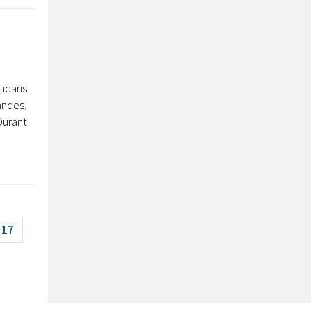
idaris
ndes,
urant
17