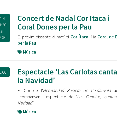
Concert de Nadal Cor Itaca i
Del
Coral Dones per la Pau
1:30
al
El pròxim dissabte al matí el
Cor Ítaca
i la
Coral de 
2:30
per la Pau
Música
Espectacle 'Las Carlotas cant
8:00
la Navidad'
El Cor de l'
Hermandad Rociera de Cerdanyola
ac
acompanyant l'espectacle de '
Las Carlotas, canta
Navidad'
Música