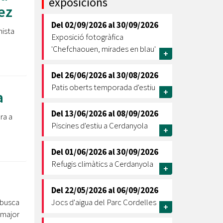
exposicions
ez
Ètica i Integritat
Del
02/09/2026
al
30/09/2026
Entitats
nista
Exposició fotogràfica
Retiment de Comptes
'Chefchaouen, mirades en blau'
+
Equipaments
Accés a Informació Pública
Del
26/06/2026
al
30/08/2026
Patis oberts temporada d'estiu
Mercats Municipals
+
a
Dades Obertes
Del
13/06/2026
al
08/09/2026
ra a
Webs Municipals
Catàleg de Serveis i Tràmits
Piscines d'estiu a Cerdanyola
+
Del
01/06/2026
al
30/09/2026
Refugis climàtics a Cerdanyola
+
Del
22/05/2026
al
06/09/2026
a busca
Jocs d'aigua del Parc Cordelles
+
 major