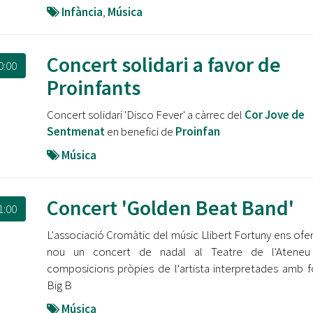
Infància
,
Música
Concert solidari a favor de
0:00
Proinfants
Concert solidari 'Disco Fever' a càrrec del
Cor Jove de
Sentmenat
en benefici de
Proinfan
Música
Concert 'Golden Beat Band'
1:00
L'associació Cromàtic del músic Llibert Fortuny ens ofer
nou un concert de nadal al Teatre de l'Atene
composicions pròpies de l'artista interpretades amb 
Big B
Música