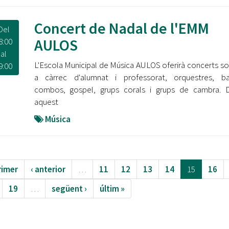
Concert de Nadal de l'EMM
Del
AULOS
8:00
al
L'Escola Municipal de Música AULOS oferirà concerts sol
9:00
a càrrec d'alumnat i professorat, orquestres, ba
combos, gospel, grups corals i grups de cambra. D
aquest
Música
rimer
‹ anterior
…
11
12
13
14
15
16
19
…
següent ›
últim »