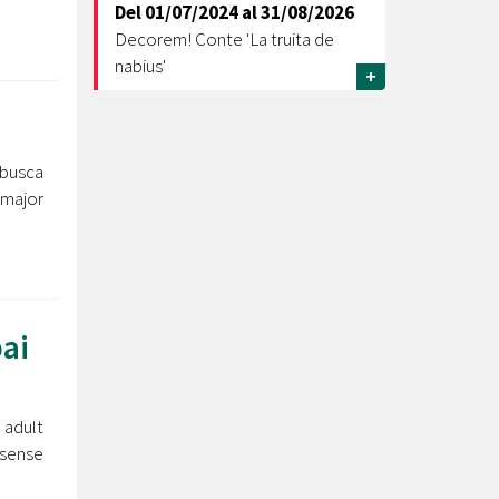
Del
01/07/2024
al
31/08/2026
Decorem! Conte 'La truita de
nabius'
+
a busca
 major
pai
adult
 sense