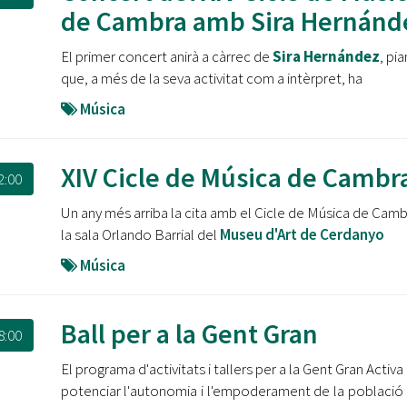
Oberta la convocatòria d'Ajuts per a l'autoocupació
de Cambra amb Sira Hernánd
jove 2026
El primer concert anirà a càrrec de
Sira Hernández
, pia
Cerdanyola opta a més de 5 milions d'euros del Pla de
que, a més de la seva activitat com a intèrpret, ha
Barris per transformar les Fontetes, Quatre Cantons i
l'entorn de l'avinguda Catalunya
Música
El FIT presenta el cartell de la seva 16a edició i dona el
tret de sortida al festival
XIV Cicle de Música de Cambr
2:00
L’Ajuntament reparteix ulleres gratuïtes per veure
Un any més arriba la cita amb el Cicle de Música de Camb
l'eclipsi solar
la sala Orlando Barrial del
Museu d'Art de Cerdanyo
Música
Ball per a la Gent Gran
8:00
El programa d'activitats i tallers per a la Gent Gran Activ
potenciar l'autonomia i l'empoderament de la població