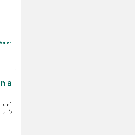
Dones
an a
tuarà
n a la