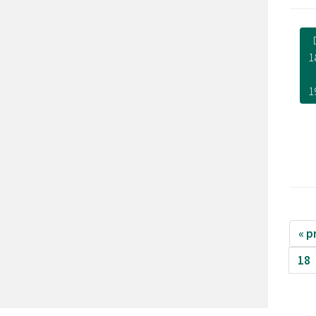
1
1
« p
18