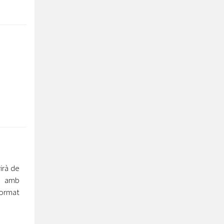
irà de
u amb
format