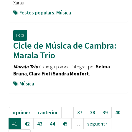
Xarau
Festes populars
,
Música
18:00
Cicle de Música de Cambra:
Marala Trio
Marala Trio
és un grup vocal integrat per
Selma
Bruna
,
Clara Fiol
i
Sandra Monfort
.
Música
« primer
‹ anterior
…
37
38
39
40
41
42
43
44
45
…
següent ›