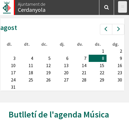
Vés
Ajuntament de
Cerdanyola
al
contingut
agost
Prev
Nex
dl.
dt.
dc.
dj.
dv.
ds.
dg.
1
2
3
4
5
6
7
8
9
10
11
12
13
14
15
16
17
18
19
20
21
22
23
24
25
26
27
28
29
30
31
Butlletí de l'agenda
Música