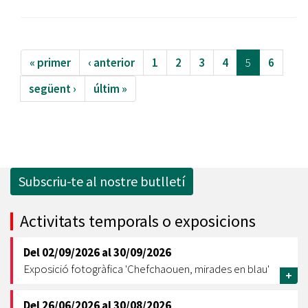
« primer
‹ anterior
1
2
3
4
5
6
següent ›
últim »
Subscriu-te al nostre butlletí
Activitats temporals o exposicions
Del
02/09/2026
al
30/09/2026
Exposició fotogràfica 'Chefchaouen, mirades en blau'
+
Del
26/06/2026
al
30/08/2026