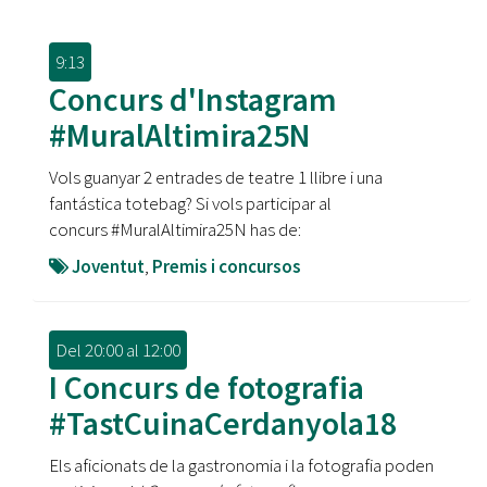
9:13
Concurs d'Instagram
#MuralAltimira25N
Vols guanyar 2 entrades de teatre 1 llibre i una
fantástica totebag? Si vols participar al
concurs #MuralAltimira25N has de:
Joventut
,
Premis i concursos
Del
20:00
al
12:00
I Concurs de fotografia
#TastCuinaCerdanyola18
Els aficionats de la gastronomia i la fotografia poden