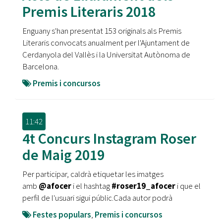
Premis Literaris 2018
Enguany s'han presentat 153 originals als Premis
Literaris convocats anualment per l'Ajuntament de
Cerdanyola del Vallès i la Universitat Autònoma de
Barcelona.
Premis i concursos
11:42
4t Concurs Instagram Roser
de Maig 2019
Per participar, caldrà etiquetar les imatges
amb
@afocer
i el hashtag
#roser19_afocer
i que el
perfil de l'usuari sigui públic.Cada autor podrà
Festes populars
,
Premis i concursos