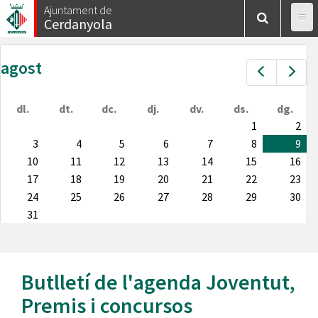
Vés
Ajuntament de
Cerdanyola
al
contingut
agost
Prev
Nex
dl.
dt.
dc.
dj.
dv.
ds.
dg.
1
2
3
4
5
6
7
8
9
10
11
12
13
14
15
16
17
18
19
20
21
22
23
24
25
26
27
28
29
30
31
Butlletí de l'agenda
Joventut
,
Premis i concursos