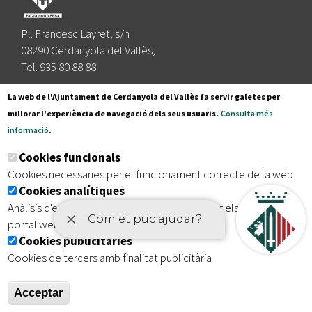
Pl. Francesc Layret, s/n
08290 Cerdanyola del Vallès,
Tel. 935 80 88 88
Segueix-nos a:
La web de l'Ajuntament de Cerdanyola del Vallès fa servir galetes per
millorar l'experiència de navegació dels seus usuaris.
Consulta més
informació
.
Subscriu-te al nostre butlletí
Cookies funcionals
Cookies necessaries per el funcionament correcte de la web
Cookies analítiques
|
|
|
Inici
Avís legal
Protecció de dades
Mapa del lloc
Anàlisis d'estadístiques que permeten millorar els serveis del
|
Accessibilitat
portal web
Cookies publicitàries
Cookies de tercers amb finalitat publicitària
Acceptar