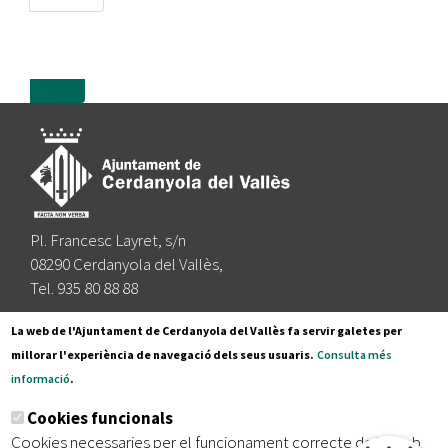
more
Pl. Francesc Layret, s/n
08290 Cerdanyola del Vallès,
Tel. 935 80 88 88
Segueix-nos a:
La web de l'Ajuntament de Cerdanyola del Vallès fa servir galetes per
millorar l'experiència de navegació dels seus usuaris.
Consulta més
informació
.
Subscriu-te al nostre butlletí
Cookies funcionals
Cookies necessaries per el funcionament correcte de la web