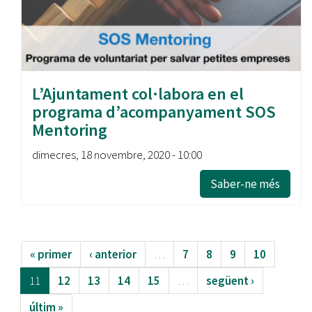
L’Ajuntament col·labora en el
programa d’acompanyament SOS
Mentoring
dimecres, 18 novembre, 2020 - 10:00
Saber-ne més
« primer
‹ anterior
…
7
8
9
10
11
12
13
14
15
…
següent ›
últim »