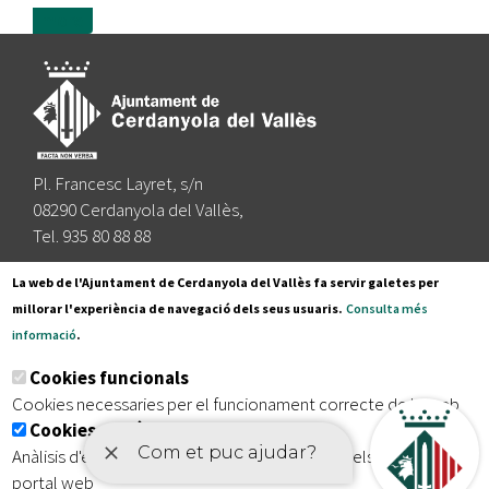
more
Pl. Francesc Layret, s/n
08290 Cerdanyola del Vallès,
Tel. 935 80 88 88
Segueix-nos a:
La web de l'Ajuntament de Cerdanyola del Vallès fa servir galetes per
millorar l'experiència de navegació dels seus usuaris.
Consulta més
informació
.
Subscriu-te al nostre butlletí
Cookies funcionals
Cookies necessaries per el funcionament correcte de la web
Cookies analítiques
|
|
|
Inici
Avís legal
Protecció de dades
Mapa del lloc
Anàlisis d'estadístiques que permeten millorar els serveis del
|
Accessibilitat
portal web