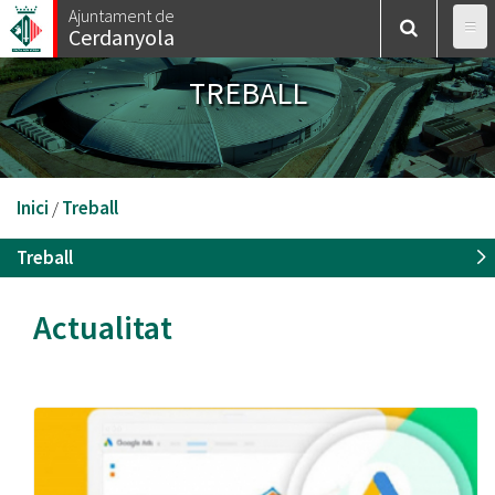
Vés
Ajuntament de
Cerdanyola
al
contingut
TREBALL
Esteu
Inici
/
Treball
aquí
Treball
Actualitat