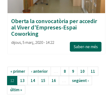
Oberta la convocatòria per accedir
al Viver d’Empreses-Espai
Coworking
dijous, 5 març, 2020 - 14:22
Saber-ne més
« primer
‹ anterior
…
8
9
10
11
12
13
14
15
16
…
següent ›
últim »